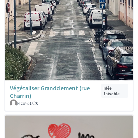
Végétaliser Grandclement (rue
Idée
faisable
Charrin)
Nico
1
0