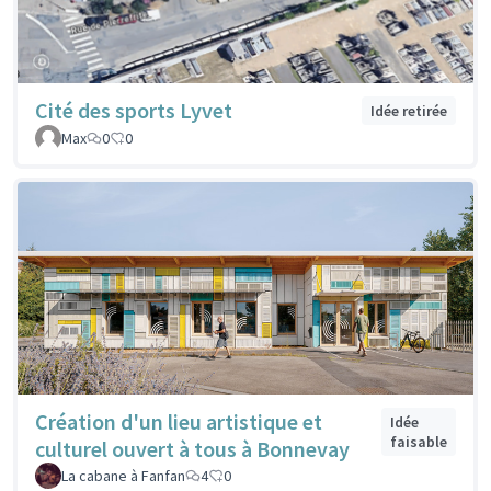
Cité des sports Lyvet
Idée retirée
Max
0
0
Création d'un lieu artistique et
Idée
faisable
culturel ouvert à tous à Bonnevay
La cabane à Fanfan
4
0