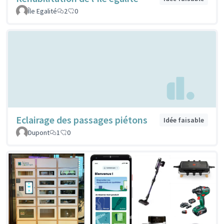
Île Egalité
2
0
Eclairage des passages piétons
Idée faisable
Dupont
1
0