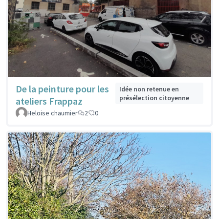
De la peinture pour les
Idée non retenue en
présélection citoyenne
ateliers Frappaz
Heloise chaumier
2
0