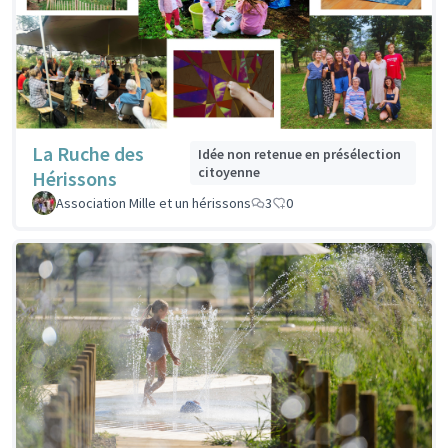
La Ruche des
Idée non retenue en présélection
citoyenne
Hérissons
Association Mille et un hérissons
3
0