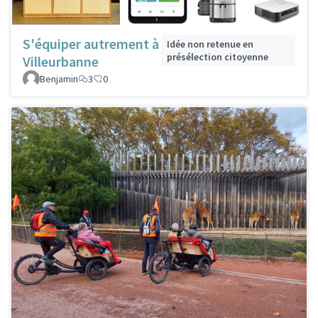
S'équiper autrement à
Idée non retenue en
présélection citoyenne
Villeurbanne
Benjamin
3
0