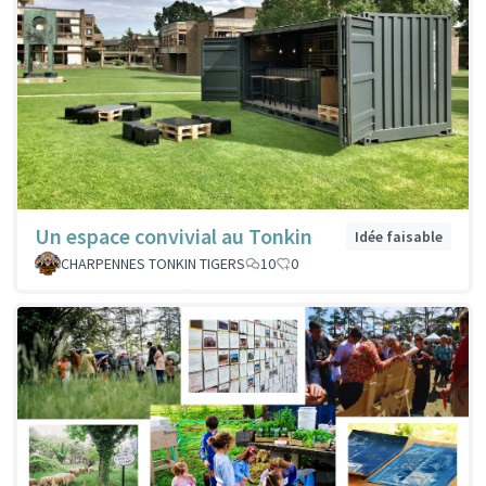
Un espace convivial au Tonkin
Idée faisable
CHARPENNES TONKIN TIGERS
10
0