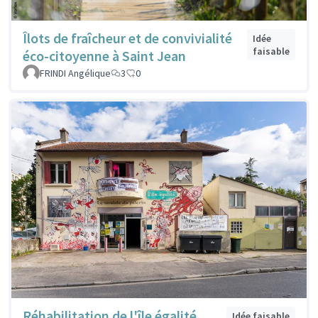
Îlots de fraîcheur et de convivialité
Idée
faisable
éco-citoyenne à Saint Jean
FRINDI Angélique
3
0
Réhabilitation de l'île égalité
Idée faisable