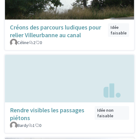
Créons des parcours ludiques pour
Idée
faisable
relier Villeurbanne au canal
Céline
2
0
Rendre visibles les passages
Idée non
faisable
piétons
Bardy
1
0