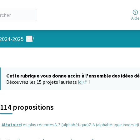
Aide
Menu utilisateur
 2024-2025
/
Cette rubrique vous donne accès à l'ensemble des idées dé
Découvrez les 15 projets lauréats
ici
!
(S'ouvre dans un nouvel on
114 propositions
Aléatoire
Les plus récentes
A-Z (alphabétique)
Z-A (alphabétique inverse)