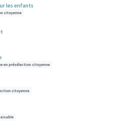
ur les enfants
on citoyenne
et
e
ue en présélection citoyenne
ection citoyenne
faisable