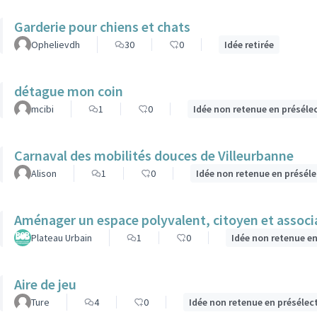
Garderie pour chiens et chats
Ophelievdh
30
0
Idée retirée
détague mon coin
mcibi
1
0
Idée non retenue en préséle
Carnaval des mobilités douces de Villeurbanne
Alison
1
0
Idée non retenue en présél
Aménager un espace polyvalent, citoyen et associat
Plateau Urbain
1
0
Idée non retenue e
Aire de jeu
Ture
4
0
Idée non retenue en présélec