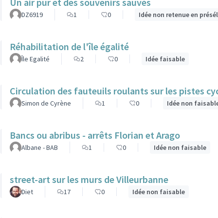
Un air pur et des souvenirs sauvés
DZ6919
1
0
Idée non retenue en présé
Réhabilitation de l'île égalité
Île Egalité
2
0
Idée faisable
Circulation des fauteuils roulants sur les pistes cy
Simon de Cyrène
1
0
Idée non faisabl
Bancs ou abribus - arrêts Florian et Arago
Albane - BAB
1
0
Idée non faisable
street-art sur les murs de Villeurbanne
Diet
17
0
Idée non faisable