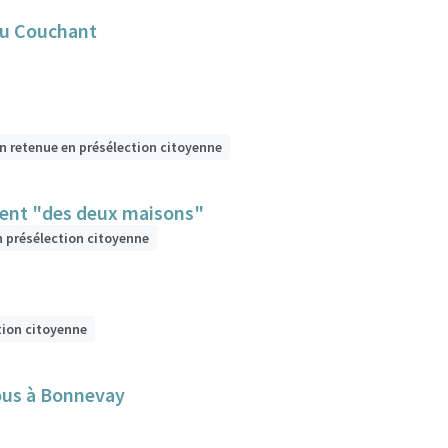
du Couchant
n retenue en présélection citoyenne
ment "des deux maisons"
n présélection citoyenne
tion citoyenne
tous à Bonnevay