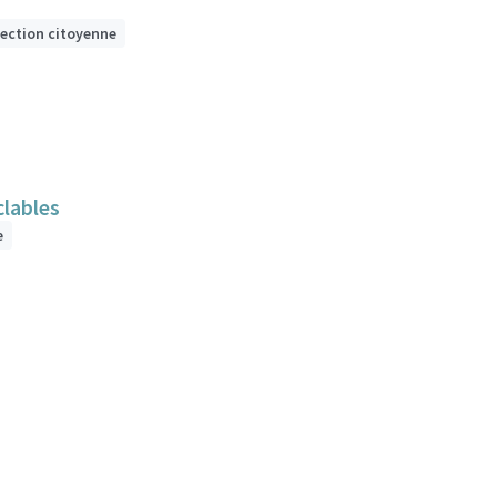
lection citoyenne
clables
e