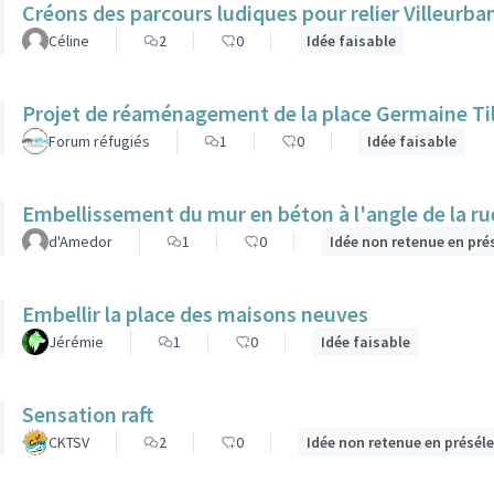
Créons des parcours ludiques pour relier Villeurba
Céline
2
0
Idée faisable
Projet de réaménagement de la place Germaine Til
Forum réfugiés
1
0
Idée faisable
Embellissement du mur en béton à l'angle de la rue 
d'Amedor
1
0
Idée non retenue en pré
Embellir la place des maisons neuves
Jérémie
1
0
Idée faisable
Sensation raft
CKTSV
2
0
Idée non retenue en présél