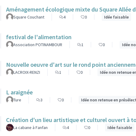
Aménagement écologique mixte du Square Allée 
Square Couchant
4
0
Idée faisable
festival de l'alimentation
Association POTINAMBOUR
1
0
Idée no
Nouvelle oeuvre d'art sur le rond point ancienne
LACROIX-RENZI
1
0
Idée non retenue e
L araignée
Ture
3
0
Idée non retenue en présélec
Création d'un lieu artistique et culturel ouvert à 
La cabane à Fanfan
4
0
Idée faisable