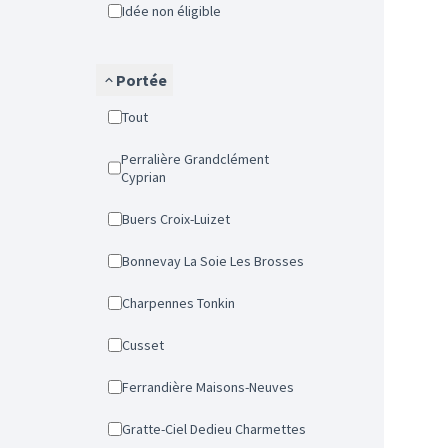
Idée non éligible
Portée
Tout
Perralière Grandclément
Cyprian
Buers Croix-Luizet
Bonnevay La Soie Les Brosses
Charpennes Tonkin
Cusset
Ferrandière Maisons-Neuves
Gratte-Ciel Dedieu Charmettes