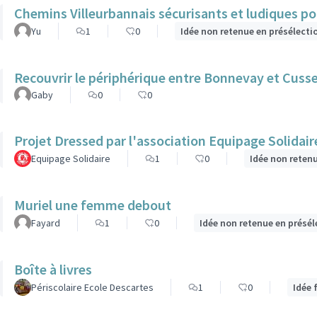
Chemins Villeurbannais sécurisants et ludiques po
Yu
1
0
Idée non retenue en présélecti
Recouvrir le périphérique entre Bonnevay et Cuss
Gaby
0
0
Projet Dressed par l'association Equipage Solidair
Equipage Solidaire
1
0
Idée non reten
Muriel une femme debout
Fayard
1
0
Idée non retenue en présél
Boîte à livres
Périscolaire Ecole Descartes
1
0
Idée 