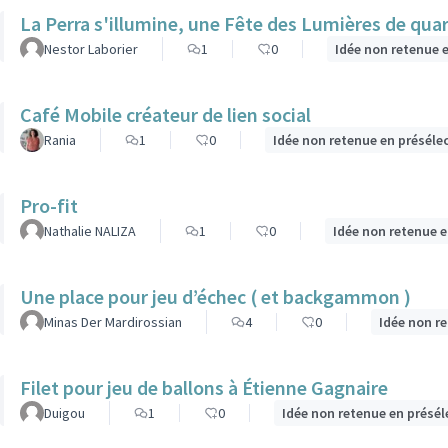
La Perra s'illumine, une Fête des Lumières de quar
Nestor Laborier
1
0
Idée non retenue 
Café Mobile créateur de lien social
Rania
1
0
Idée non retenue en préséle
Pro-fit
Nathalie NALIZA
1
0
Idée non retenue e
Une place pour jeu d’échec ( et backgammon )
Minas Der Mardirossian
4
0
Idée non r
Filet pour jeu de ballons à Étienne Gagnaire
Duigou
1
0
Idée non retenue en présél