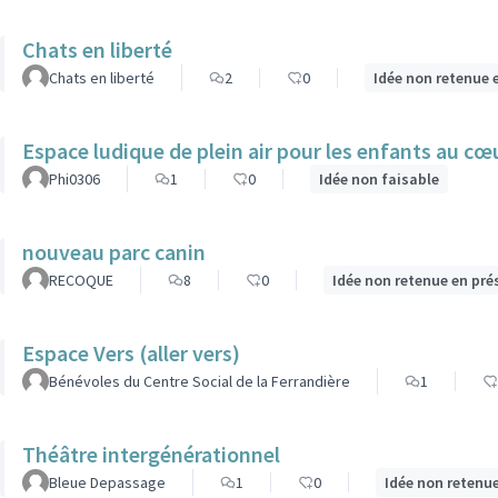
Chats en liberté
Chats en liberté
2
0
Idée non retenue 
Espace ludique de plein air pour les enfants au cœu
Phi0306
1
0
Idée non faisable
nouveau parc canin
RECOQUE
8
0
Idée non retenue en pré
Espace Vers (aller vers)
Bénévoles du Centre Social de la Ferrandière
1
Théâtre intergénérationnel
Bleue Depassage
1
0
Idée non retenu