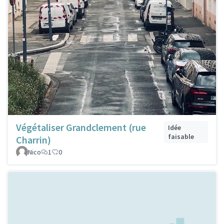
Végétaliser Grandclement (rue
Idée
faisable
Charrin)
Nico
1
0