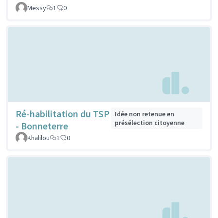
Messy
1
0
Ré-habilitation du TSP
Idée non retenue en
présélection citoyenne
- Bonneterre
Khalilou
1
0