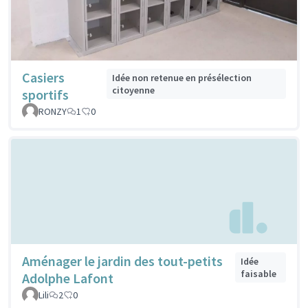
Casiers
Idée non retenue en présélection
citoyenne
sportifs
RONZY
1
0
Aménager le jardin des tout-petits
Idée
faisable
Adolphe Lafont
Lili
2
0