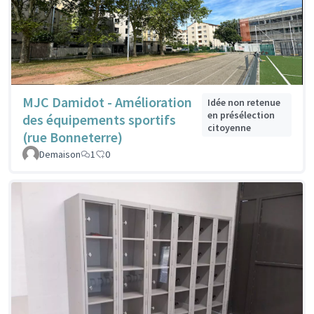
MJC Damidot - Amélioration
Idée non retenue
en présélection
des équipements sportifs
citoyenne
(rue Bonneterre)
Demaison
1
0