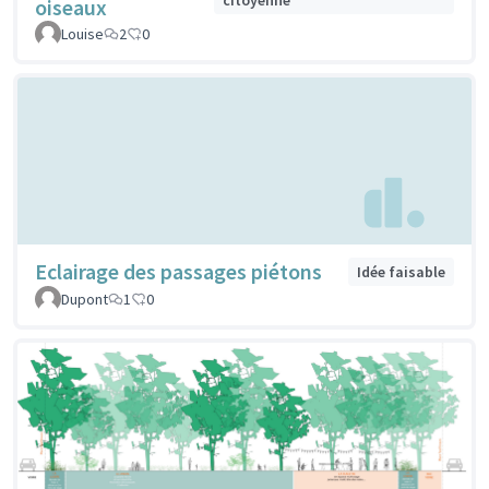
oiseaux
Louise
2
0
Eclairage des passages piétons
Idée faisable
Dupont
1
0