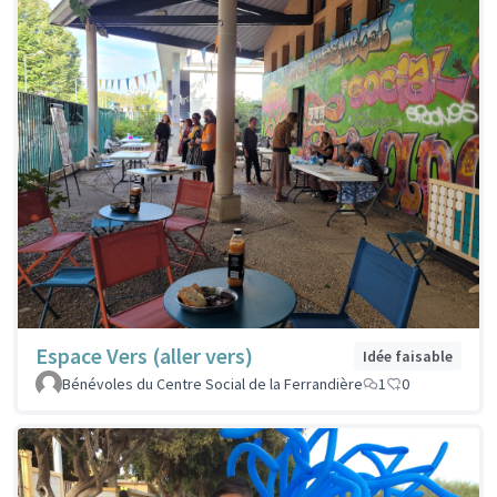
Espace Vers (aller vers)
Idée faisable
Bénévoles du Centre Social de la Ferrandière
1
0