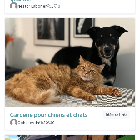
Nestor Laborier
1
0
Garderie pour chiens et chats
Idée retirée
Ophelievdh
30
0