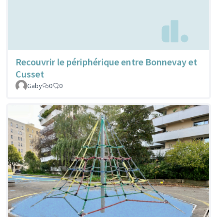
Recouvrir le périphérique entre Bonnevay et
Cusset
Gaby
0
0