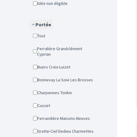
Idée non éligible
Portée
Tout
Perralière Grandclément
Cyprian
Buers Croix-Luizet
Bonnevay La Soie Les Brosses
Charpennes Tonkin
Cusset
Ferrandière Maisons-Neuves
Gratte-Ciel Dedieu Charmettes