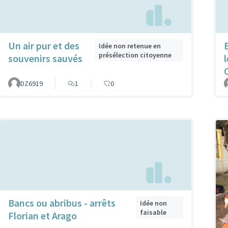
Un air pur et des
Idée non retenue en
présélection citoyenne
souvenirs sauvés
C
DZ6919
1
0
Bancs ou abribus - arrêts
Idée non
faisable
Florian et Arago