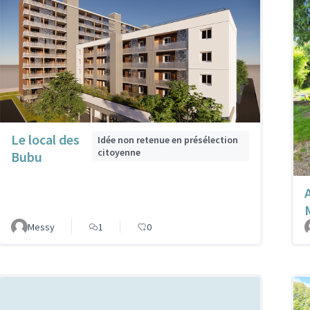
Le local des
Idée non retenue en présélection
citoyenne
Bubu
Messy
1
0