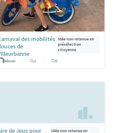
Carnaval des mobilités
Idée non retenue en
présélection
douces de
citoyenne
Villeurbanne
Alison
1
0
Aire de Jeux pour
Idée non retenue en