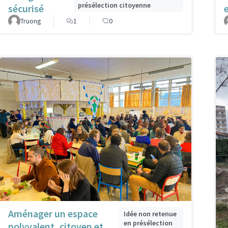
présélection citoyenne
sécurisé
Truong
1
0
Aménager un espace
Idée non retenue
en présélection
polyvalent, citoyen et