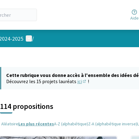
Aide
Menu utilisateur
 2024-2025
/
Cette rubrique vous donne accès à l'ensemble des idées dé
Découvrez les 15 projets lauréats
ici
!
(S'ouvre dans un nouvel on
114 propositions
Aléatoire
Les plus récentes
A-Z (alphabétique)
Z-A (alphabétique inverse)