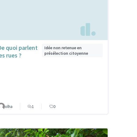
De quoi parlent
Idée non retenue en
présélection citoyenne
es rues ?
olha
1
0