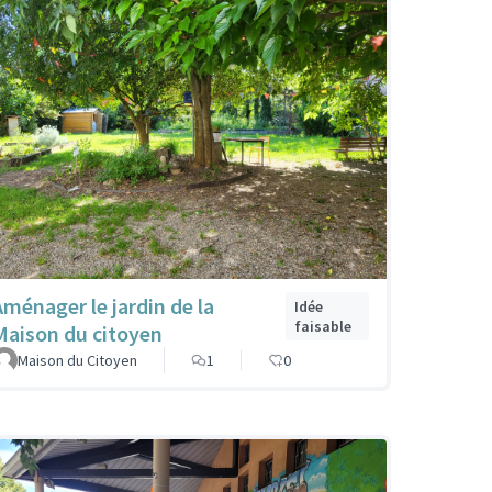
Aménager le jardin de la
Idée
faisable
Maison du citoyen
Maison du Citoyen
1
0