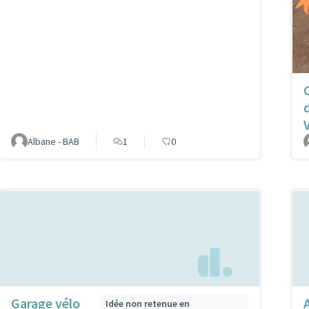
Albane - BAB
1
0
Garage vélo
Idée non retenue en