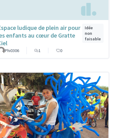
Espace ludique de plein air pour
Idée
non
les enfants au cœur de Gratte
faisable
iel
Phi0306
1
0