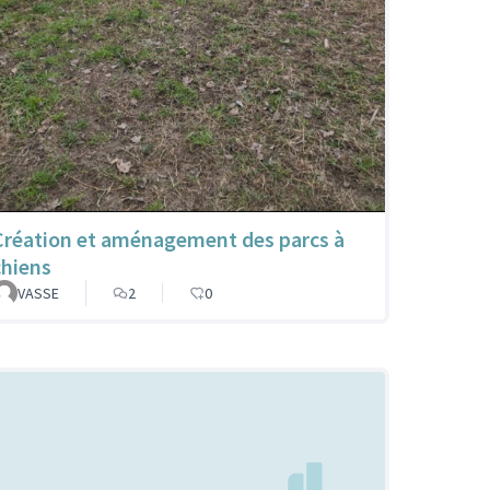
Création et aménagement des parcs à
chiens
VASSE
2
0