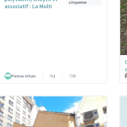
citoyenne
associatif : La Multi
Plateau Urbain
1
0