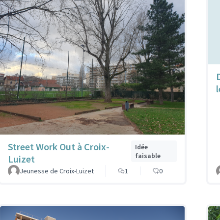
l
Street Work Out à Croix-
Idée
faisable
Luizet
Jeunesse de Croix-Luizet
1
0