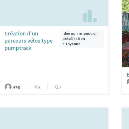
Création d'un
Idée non retenue en
présélection
parcours vélos type
citoyenne
pumptrack
Greg
2
0