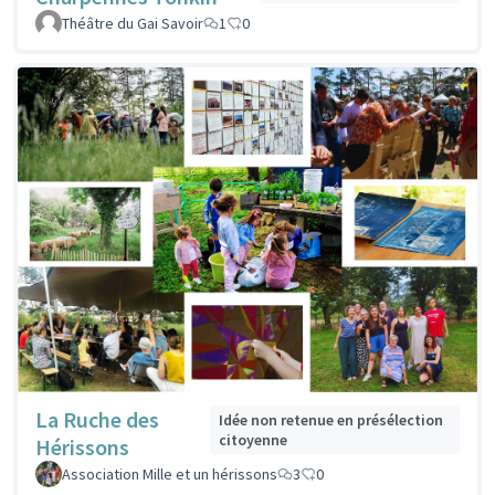
Théâtre du Gai Savoir
1
0
La Ruche des
Idée non retenue en présélection
citoyenne
Hérissons
Association Mille et un hérissons
3
0