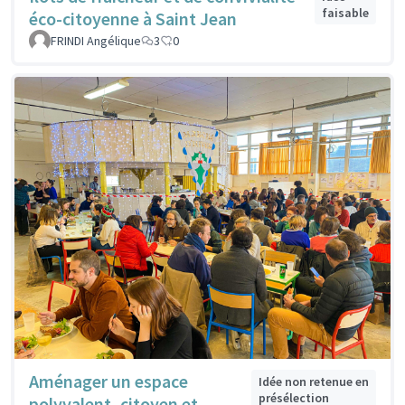
faisable
éco-citoyenne à Saint Jean
FRINDI Angélique
3
0
Aménager un espace
Idée non retenue en
présélection
polyvalent, citoyen et