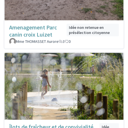
Amenagement Parc
Idée non retenue en
présélection citoyenne
canin croix Luizet
Mme THOMASSET Aurore
3
0
Îlots de fraîcheur et de convivialité
Idée