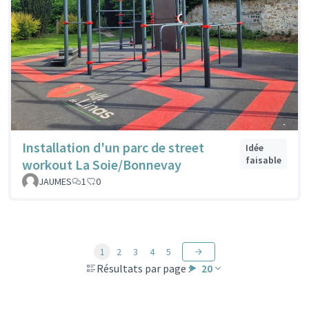
Installation d'un parc de street
Idée
faisable
workout La Soie/Bonnevay
JAUMES
1
0
1
2
3
4
5
Résultats par page :
20