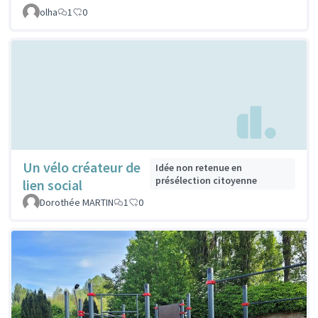
olha
1
0
Un vélo créateur de
Idée non retenue en
présélection citoyenne
lien social
Dorothée MARTIN
1
0