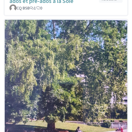
ados et pré-ados à la Soie
CQ BSB
1
0