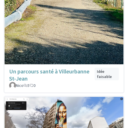
Un parcours santé à Villeurbanne
Idée
faisable
St-Jean
Nico
5
0