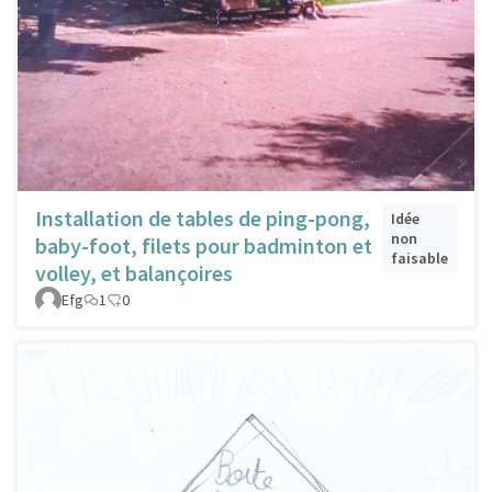
Installation de tables de ping-pong,
Idée
non
baby-foot, filets pour badminton et
faisable
volley, et balançoires
Efg
1
0