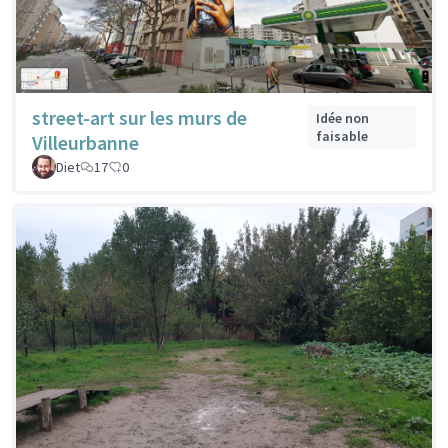
street-art sur les murs de
Idée non
faisable
Villeurbanne
Diet
17
0