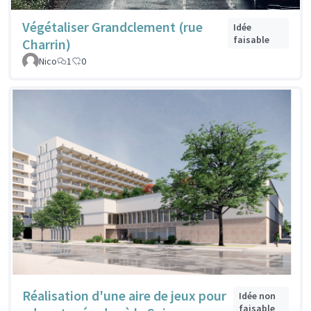
Végétaliser Grandclement (rue
Idée
faisable
Charrin)
Nico
1
0
Réalisation d'une aire de jeux pour
Idée non
faisable