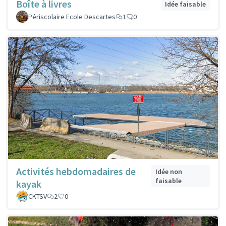
Boîte à livres
Idée faisable
Périscolaire Ecole Descartes
1
0
Activités hebdomadaires de
Idée non
faisable
kayak
CKTSV
2
0