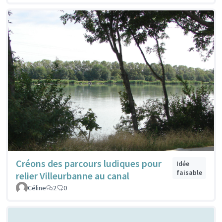
Créons des parcours ludiques pour
Idée
faisable
relier Villeurbanne au canal
Céline
2
0