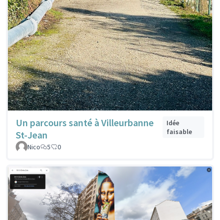
Un parcours santé à Villeurbanne
Idée
faisable
St-Jean
Nico
5
0