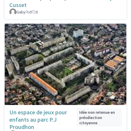
Cusset
Gaby
0
0
Un espace de jeux pour
Idée non retenue en
présélection
enfants au parc P.J
citoyenne
Proudhon