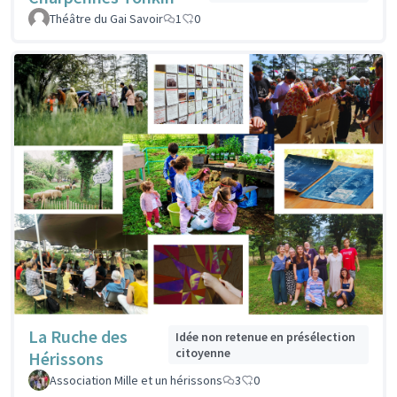
Théâtre du Gai Savoir
1
0
La Ruche des
Idée non retenue en présélection
citoyenne
Hérissons
Association Mille et un hérissons
3
0