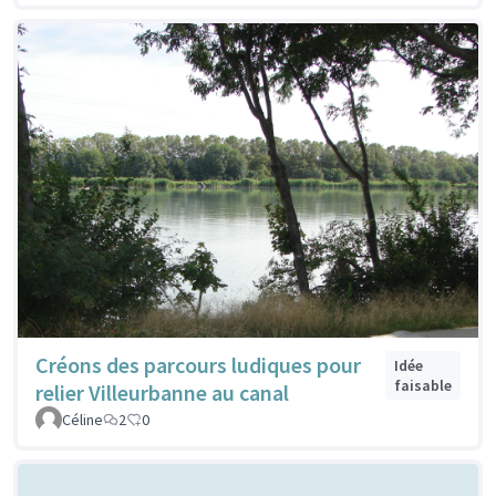
Créons des parcours ludiques pour
Idée
faisable
relier Villeurbanne au canal
Céline
2
0