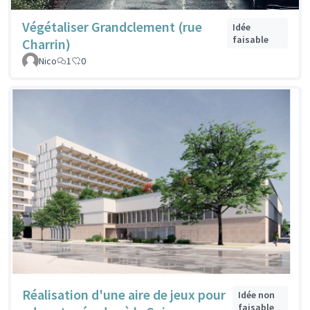
Végétaliser Grandclement (rue
Idée
faisable
Charrin)
Nico
1
0
Réalisation d'une aire de jeux pour
Idée non
faisable