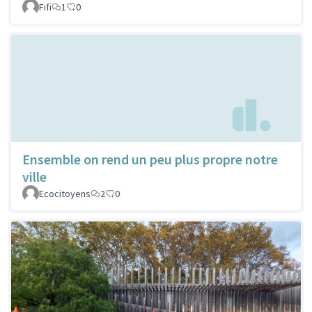
Fifi
1
0
Ensemble on rend un peu plus propre notre
ville
Ecocitoyens
2
0