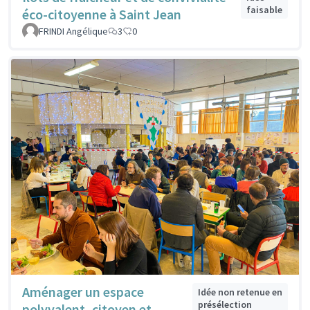
faisable
éco-citoyenne à Saint Jean
FRINDI Angélique
3
0
Aménager un espace
Idée non retenue en
présélection
polyvalent, citoyen et