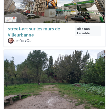
street-art sur les murs de
Idée non
faisable
Villeurbanne
Diet
17
0