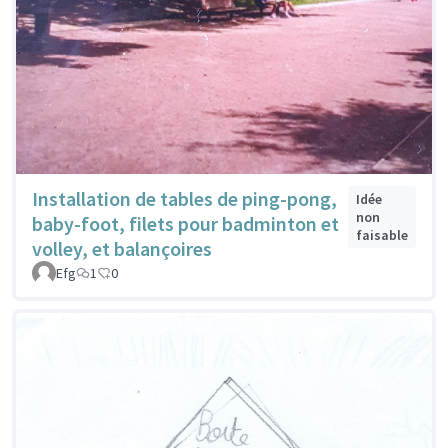
Installation de tables de ping-pong,
Idée
non
baby-foot, filets pour badminton et
faisable
volley, et balançoires
Efg
1
0