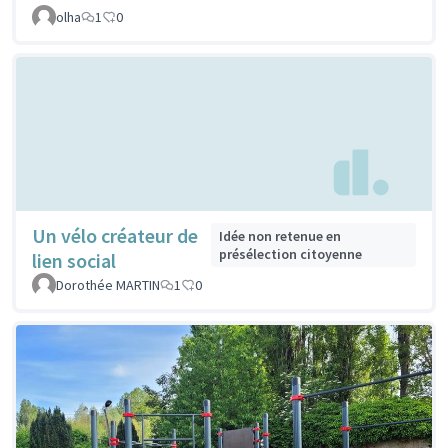
olha
1
0
Un vélo créateur de
Idée non retenue en
présélection citoyenne
lien social
Dorothée MARTIN
1
0