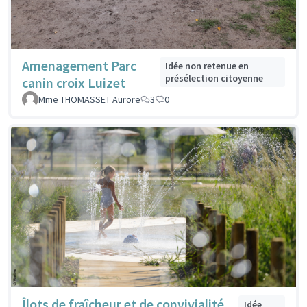
Amenagement Parc
Idée non retenue en
présélection citoyenne
canin croix Luizet
Mme THOMASSET Aurore
3
0
Îlots de fraîcheur et de convivialité
Idée