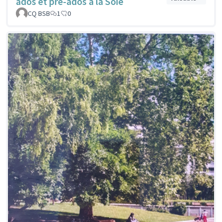
ados et pré-ados à la Soie
CQ BSB
1
0