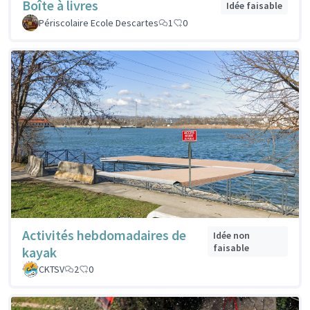
Boîte à livres
Idée faisable
Périscolaire Ecole Descartes
1
0
Activités hebdomadaires de
Idée non
faisable
kayak
CKTSV
2
0