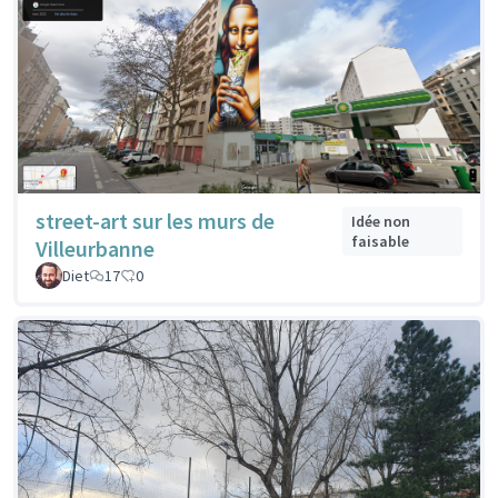
street-art sur les murs de
Idée non
faisable
Villeurbanne
Diet
17
0