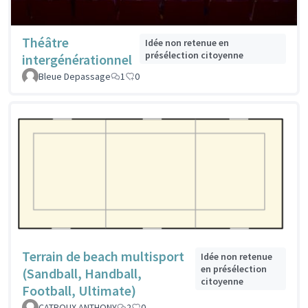
Théâtre
Idée non retenue en
présélection citoyenne
intergénérationnel
Bleue Depassage
1
0
Terrain de beach multisport
Idée non retenue
en présélection
(Sandball, Handball,
citoyenne
Football, Ultimate)
CATROUX ANTHONY
2
0