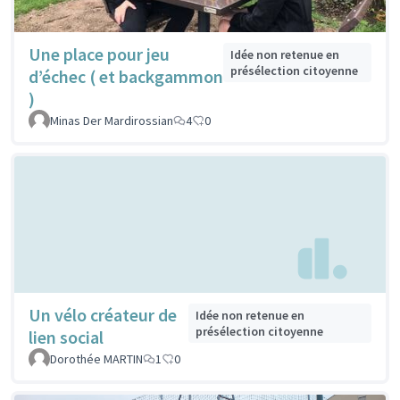
Une place pour jeu
Idée non retenue en
présélection citoyenne
d’échec ( et backgammon
)
Minas Der Mardirossian
4
0
Un vélo créateur de
Idée non retenue en
présélection citoyenne
lien social
Dorothée MARTIN
1
0