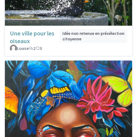
Une ville pour les
Idée non retenue en présélection
citoyenne
oiseaux
Louise
2
0