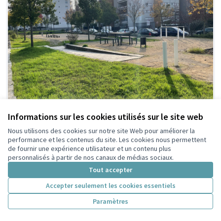
Informations sur les cookies utilisés sur le site web
Projet de réaménagement de la
Idée
Nous utilisons des cookies sur notre site Web pour améliorer la
faisable
place Germaine Tillion :
performance et les contenus du site. Les cookies nous permettent
de fournir une expérience utilisateur et un contenu plus
Redynamisons notre quartier !
personnalisés à partir de nos canaux de médias sociaux.
Forum réfugiés
1
0
Tout accepter
Accepter seulement les cookies essentiels
Paramètres