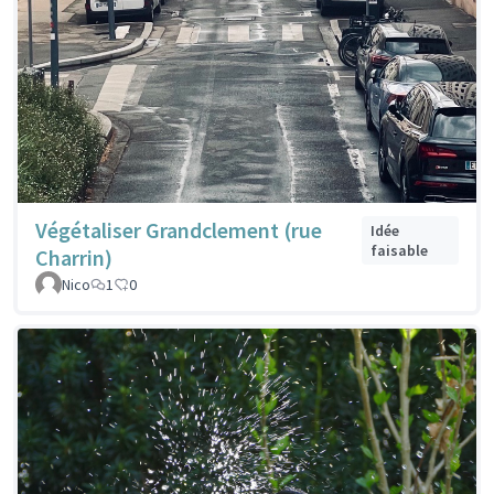
Végétaliser Grandclement (rue
Idée
faisable
Charrin)
Nico
1
0