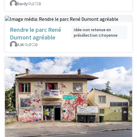
Bardy
1
0
Rendre le parc René
Idée non retenue en
présélection citoyenne
Dumont agréable
A.M.
3
0