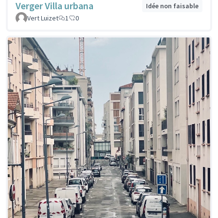
Verger Villa urbana
Idée non faisable
Vert Luizet
1
0