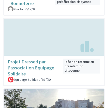
présélection citoyenne
- Bonneterre
Khalilou
1
0
Projet Dressed par
Idée non retenue en
présélection
l'association Equipage
citoyenne
Solidaire
Equipage Solidaire
1
0