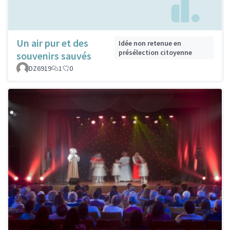
Un air pur et des
Idée non retenue en
présélection citoyenne
souvenirs sauvés
DZ6919
1
0