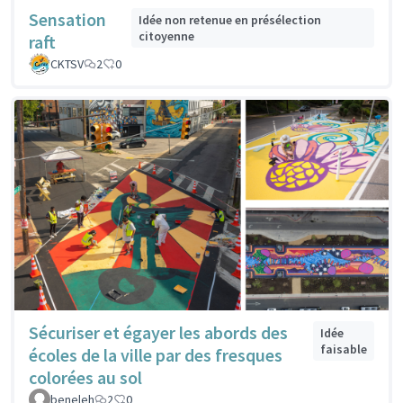
Sensation
Idée non retenue en présélection
citoyenne
raft
CKTSV
2
0
Sécuriser et égayer les abords des
Idée
faisable
écoles de la ville par des fresques
colorées au sol
beneleh
2
0