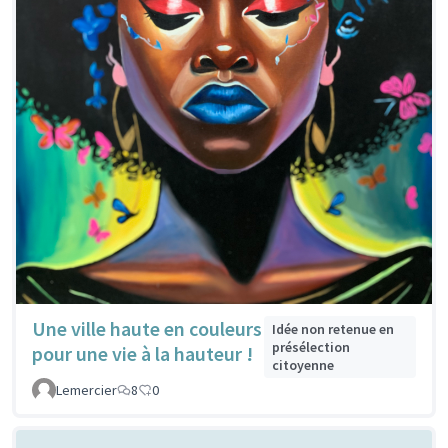
Une ville haute en couleurs
Idée non retenue en
présélection
pour une vie à la hauteur !
citoyenne
Lemercier
8
0