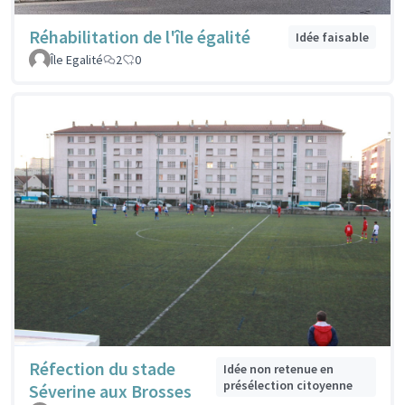
Réhabilitation de l'île égalité
Idée faisable
Île Egalité
2
0
Réfection du stade
Idée non retenue en
présélection citoyenne
Séverine aux Brosses