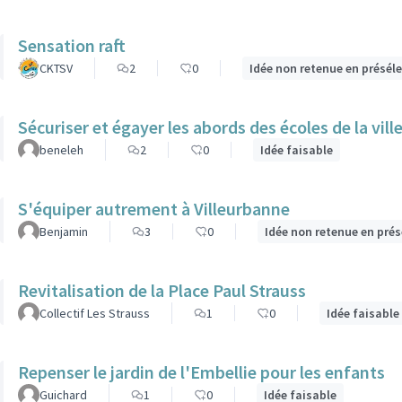
Sensation raft
CKTSV
2
0
Idée non retenue en présél
Sécuriser et égayer les abords des écoles de la vill
beneleh
2
0
Idée faisable
S'équiper autrement à Villeurbanne
Benjamin
3
0
Idée non retenue en pré
Revitalisation de la Place Paul Strauss
Collectif Les Strauss
1
0
Idée faisable
Repenser le jardin de l'Embellie pour les enfants
Guichard
1
0
Idée faisable