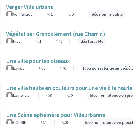
Verger Villa urbana
Vert Luizet
1
0
Idée non faisable
Végétaliser Grandclement (rue Charrin)
Nico
1
0
Idée faisable
Une ville pour les oiseaux
Louise
2
0
Idée non retenue en présél
Une ville haute en couleurs pour une vie à la haute
Lemercier
8
0
Idée non retenue en pr
Une Scène éphémère pour Villeurbanne
COUSIN
1
0
Idée non retenue en présé