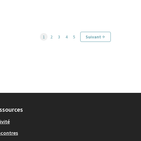
1
2
3
4
5
Suivant
ssources
ivité
ncontres