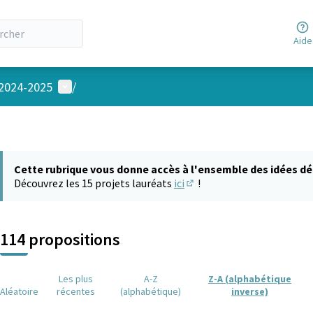
Aide
Menu utilisateur
 2024-2025
/
Cette rubrique vous donne accès à l'ensemble des idées dé
Découvrez les 15 projets lauréats
ici
!
(S'ouvre dans un nouvel on
114 propositions
Les plus
A-Z
Z-A (alphabétique
Aléatoire
récentes
(alphabétique)
inverse)