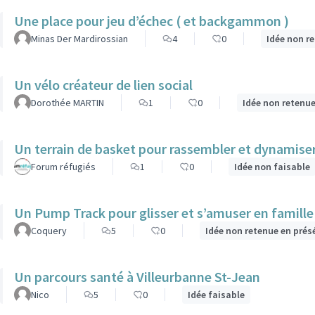
Une place pour jeu d’échec ( et backgammon )
Minas Der Mardirossian
4
0
Idée non r
Un vélo créateur de lien social
Dorothée MARTIN
1
0
Idée non retenue
Un terrain de basket pour rassembler et dynamiser 
Forum réfugiés
1
0
Idée non faisable
Un Pump Track pour glisser et s’amuser en famille
Coquery
5
0
Idée non retenue en prés
Un parcours santé à Villeurbanne St-Jean
Nico
5
0
Idée faisable