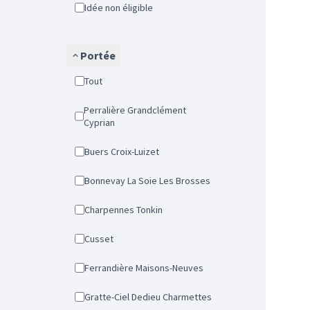
Idée non éligible
Portée
Tout
Perralière Grandclément
Cyprian
Buers Croix-Luizet
Bonnevay La Soie Les Brosses
Charpennes Tonkin
Cusset
Ferrandière Maisons-Neuves
Gratte-Ciel Dedieu Charmettes