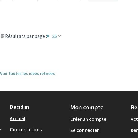
Résultats par page :
25
Voir toutes les idées retirées
Decidim
Mon compte
Re
Accueil
Créer un compte
Act
.
Concertations
Se connecter
Re