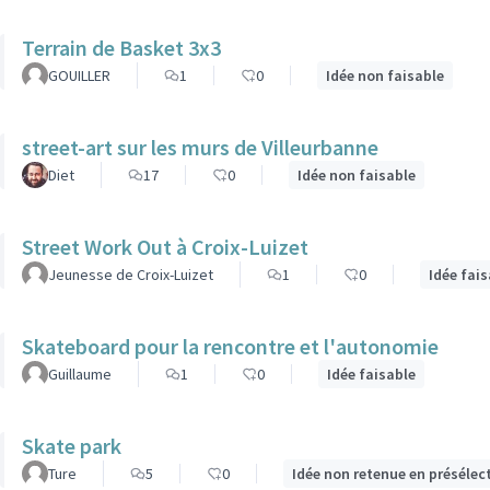
Terrain de Basket 3x3
GOUILLER
1
0
Idée non faisable
street-art sur les murs de Villeurbanne
Diet
17
0
Idée non faisable
Street Work Out à Croix-Luizet
Jeunesse de Croix-Luizet
1
0
Idée fai
Skateboard pour la rencontre et l'autonomie
Guillaume
1
0
Idée faisable
Skate park
Ture
5
0
Idée non retenue en présélec