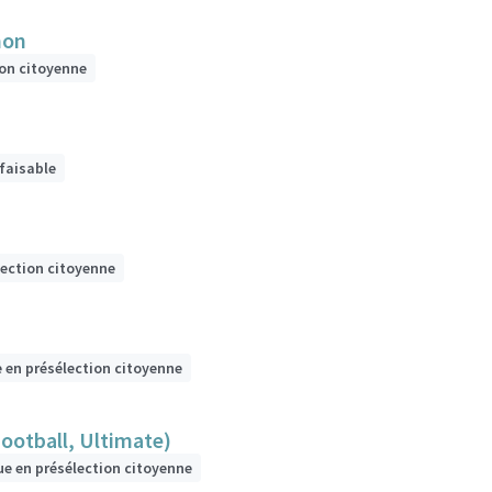
hon
ion citoyenne
 faisable
lection citoyenne
e en présélection citoyenne
Football, Ultimate)
ue en présélection citoyenne