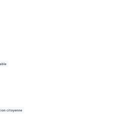
sable
tion citoyenne