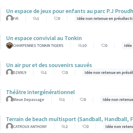
Un espace de jeux pour enfants au parc P.J Proud
Fifi
1
0
Idée non retenue en présélect
Un espace convivial au Tonkin
CHARPENNES TONKIN TIGERS
10
0
Idée
Un air pur et des souvenirs sauvés
DZ6919
1
0
Idée non retenue en présé
Théâtre intergénérationnel
Bleue Depassage
1
0
Idée non retenu
Terrain de beach multisport (Sandball, Handball, 
CATROUX ANTHONY
2
0
Idée non reten