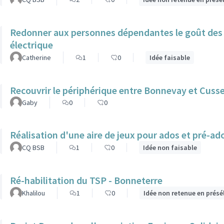
Redonner aux personnes dépendantes le goût des b
électrique
Catherine
1
0
Idée faisable
Recouvrir le périphérique entre Bonnevay et Cuss
Gaby
0
0
Réalisation d'une aire de jeux pour ados et pré-ado
CQ BSB
1
0
Idée non faisable
Ré-habilitation du TSP - Bonneterre
Khalilou
1
0
Idée non retenue en présé