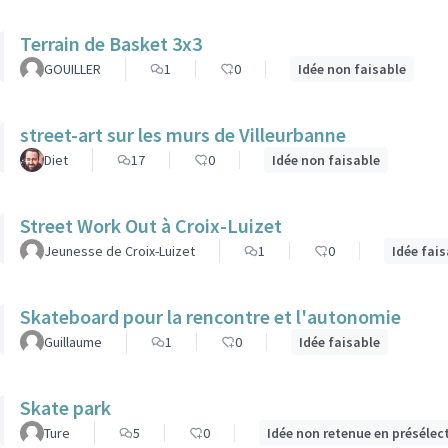
Terrain de Basket 3x3
GOUILLER
1
0
Idée non faisable
street-art sur les murs de Villeurbanne
Diet
17
0
Idée non faisable
Street Work Out à Croix-Luizet
Jeunesse de Croix-Luizet
1
0
Idée fai
Skateboard pour la rencontre et l'autonomie
Guillaume
1
0
Idée faisable
Skate park
Ture
5
0
Idée non retenue en présélec