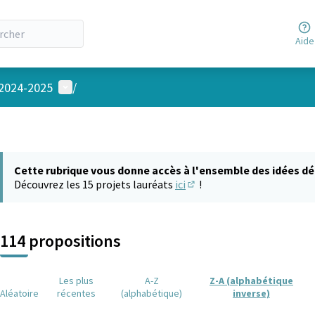
Aide
Menu utilisateur
 2024-2025
/
Cette rubrique vous donne accès à l'ensemble des idées dé
Découvrez les 15 projets lauréats
ici
!
(S'ouvre dans un nouvel on
114 propositions
Les plus
A-Z
Z-A (alphabétique
Aléatoire
récentes
(alphabétique)
inverse)