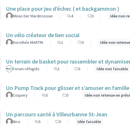
Une place pour jeu d’échec ( et backgammon )
Minas Der Mardirossian
4
0
Idée non r
Un vélo créateur de lien social
Dorothée MARTIN
1
0
Idée non retenue
Un terrain de basket pour rassembler et dynamiser 
Forum réfugiés
1
0
Idée non faisable
Un Pump Track pour glisser et s’amuser en famille
Coquery
5
0
Idée non retenue en prés
Un parcours santé à Villeurbanne St-Jean
Nico
5
0
Idée faisable