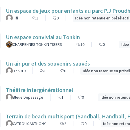
Un espace de jeux pour enfants au parc P.J Proud
Fifi
1
0
Idée non retenue en présélect
Un espace convivial au Tonkin
CHARPENNES TONKIN TIGERS
10
0
Idée
Un air pur et des souvenirs sauvés
DZ6919
1
0
Idée non retenue en présé
Théâtre intergénérationnel
Bleue Depassage
1
0
Idée non retenu
Terrain de beach multisport (Sandball, Handball, 
CATROUX ANTHONY
2
0
Idée non reten