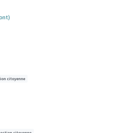
ont)
tion citoyenne
lection citoyenne