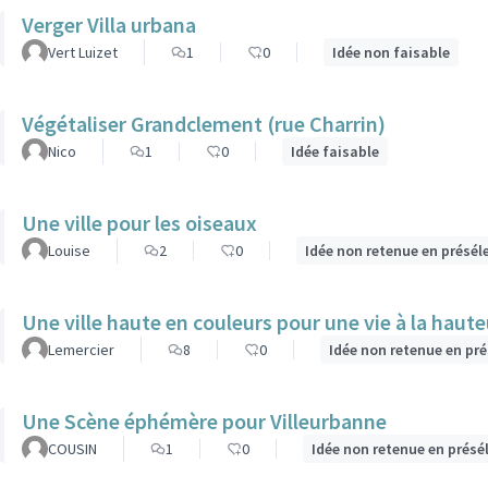
Verger Villa urbana
Vert Luizet
1
0
Idée non faisable
Végétaliser Grandclement (rue Charrin)
Nico
1
0
Idée faisable
Une ville pour les oiseaux
Louise
2
0
Idée non retenue en présél
Une ville haute en couleurs pour une vie à la haute
Lemercier
8
0
Idée non retenue en pr
Une Scène éphémère pour Villeurbanne
COUSIN
1
0
Idée non retenue en présé