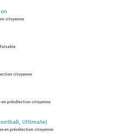
hon
ion citoyenne
 faisable
lection citoyenne
e en présélection citoyenne
Football, Ultimate)
ue en présélection citoyenne