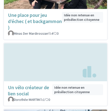
Une place pour jeu
Idée non retenue en
présélection citoyenne
d’échec ( et backgammon
)
Minas Der Mardirossian
4
0
Un vélo créateur de
Idée non retenue en
présélection citoyenne
lien social
Dorothée MARTIN
1
0