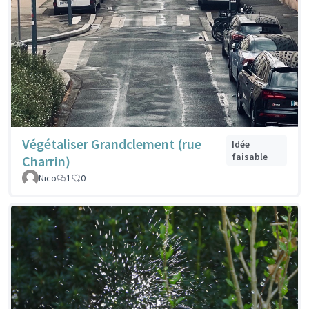
Végétaliser Grandclement (rue
Idée
faisable
Charrin)
Nico
1
0