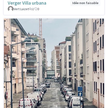
Verger Villa urbana
Idée non faisable
Vert Luizet
1
0