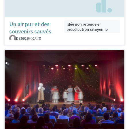
Un air pur et des
Idée non retenue en
présélection citoyenne
souvenirs sauvés
DZ6919
1
0