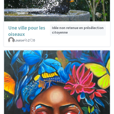
Une ville pour les
Idée non retenue en présélection
citoyenne
oiseaux
Louise
2
0