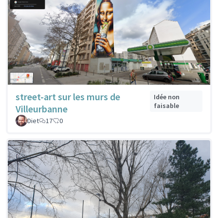
street-art sur les murs de
Idée non
faisable
Villeurbanne
Diet
17
0