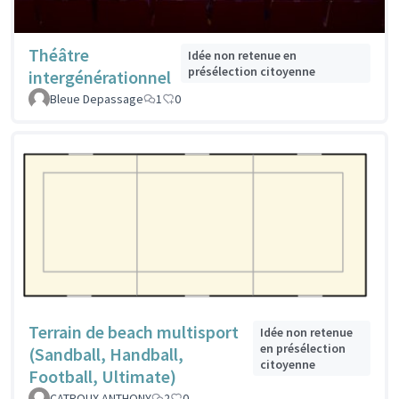
Théâtre
Idée non retenue en
présélection citoyenne
intergénérationnel
Bleue Depassage
1
0
Terrain de beach multisport
Idée non retenue
en présélection
(Sandball, Handball,
citoyenne
Football, Ultimate)
CATROUX ANTHONY
2
0