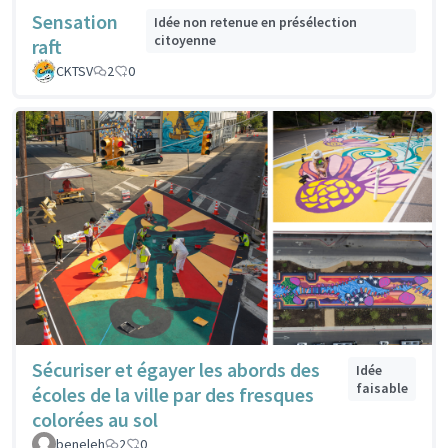
Sensation
Idée non retenue en présélection
citoyenne
raft
CKTSV
2
0
Sécuriser et égayer les abords des
Idée
faisable
écoles de la ville par des fresques
colorées au sol
beneleh
2
0