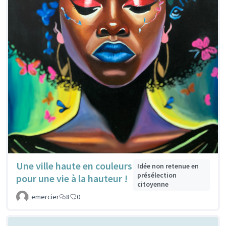
Une ville haute en couleurs
Idée non retenue en
présélection
pour une vie à la hauteur !
citoyenne
Lemercier
8
0