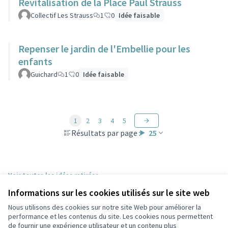
Revitalisation de la Place Paul Strauss
Collectif Les Strauss
1
0
Idée faisable
Repenser le jardin de l'Embellie pour les
enfants
Guichard
1
0
Idée faisable
1
2
3
4
5
Résultats par page :
25
Voir toutes les idées retirées
Informations sur les cookies utilisés sur le site web
Nous utilisons des cookies sur notre site Web pour améliorer la
Conditions d'utilisation
performance et les contenus du site. Les cookies nous permettent
Paramètres des cookies
de fournir une expérience utilisateur et un contenu plus
Participez Villeurbanne sur X
Participez Villeurbanne sur Facebook
Participez Villeurbanne sur Instagram
Participez Villeurbanne sur YouTube