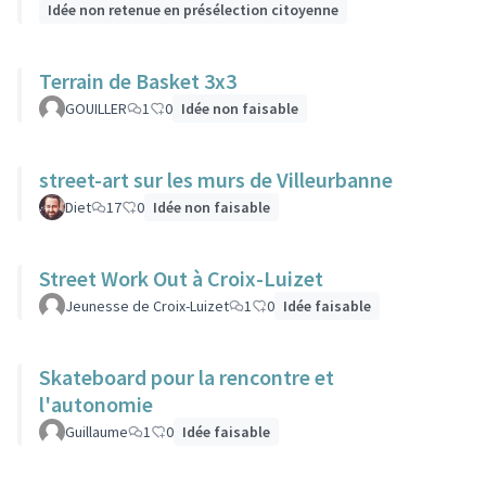
Idée non retenue en présélection citoyenne
Terrain de Basket 3x3
GOUILLER
1
0
Idée non faisable
street-art sur les murs de Villeurbanne
Diet
17
0
Idée non faisable
Street Work Out à Croix-Luizet
Jeunesse de Croix-Luizet
1
0
Idée faisable
Skateboard pour la rencontre et
l'autonomie
Guillaume
1
0
Idée faisable