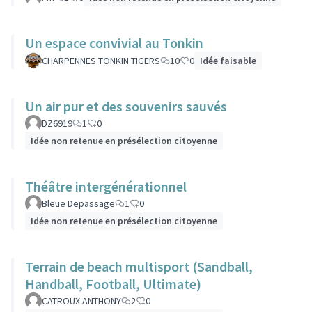
Un espace convivial au Tonkin
CHARPENNES TONKIN TIGERS
10
0
Idée faisable
Un air pur et des souvenirs sauvés
DZ6919
1
0
Idée non retenue en présélection citoyenne
Théâtre intergénérationnel
Bleue Depassage
1
0
Idée non retenue en présélection citoyenne
Terrain de beach multisport (Sandball,
Handball, Football, Ultimate)
CATROUX ANTHONY
2
0