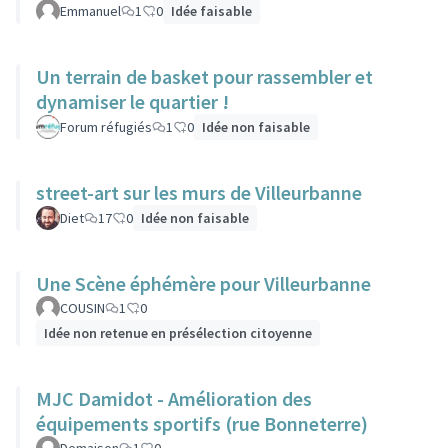
Emmanuel
1
0
Idée faisable
Un terrain de basket pour rassembler et
dynamiser le quartier !
Forum réfugiés
1
0
Idée non faisable
street-art sur les murs de Villeurbanne
Diet
17
0
Idée non faisable
Une Scène éphémère pour Villeurbanne
COUSIN
1
0
Idée non retenue en présélection citoyenne
MJC Damidot - Amélioration des
équipements sportifs (rue Bonneterre)