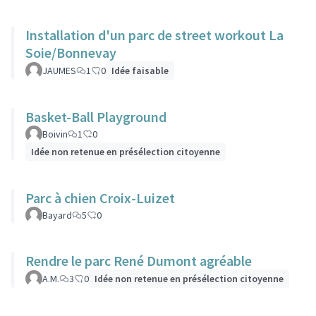
Installation d'un parc de street workout La
Soie/Bonnevay
JAUMES
1
0
Idée faisable
Basket-Ball Playground
Boivin
1
0
Idée non retenue en présélection citoyenne
Parc à chien Croix-Luizet
Bayard
5
0
Rendre le parc René Dumont agréable
A.M.
3
0
Idée non retenue en présélection citoyenne