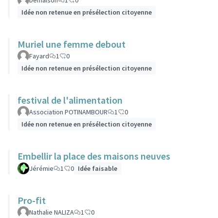
Demaison
1
0
Idée non retenue en présélection citoyenne
Muriel une femme debout
Fayard
1
0
Idée non retenue en présélection citoyenne
festival de l'alimentation
Association POTINAMBOUR
1
0
Idée non retenue en présélection citoyenne
Embellir la place des maisons neuves
Jérémie
1
0
Idée faisable
Pro-fit
Nathalie NALIZA
1
0