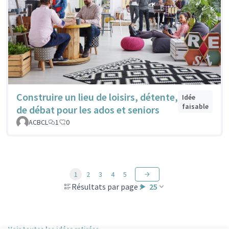
Construire un lieu de loisirs, détente,
Idée
faisable
de débat pour les ados et seniors
ACBCL
1
0
1
2
3
4
5
Résultats par page :
25