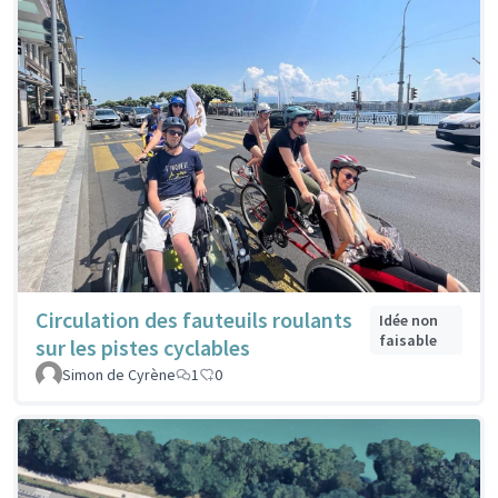
Circulation des fauteuils roulants
Idée non
faisable
sur les pistes cyclables
Simon de Cyrène
1
0