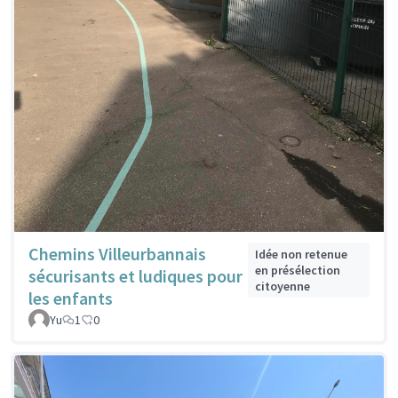
Chemins Villeurbannais
Idée non retenue
en présélection
sécurisants et ludiques pour
citoyenne
les enfants
Yu
1
0