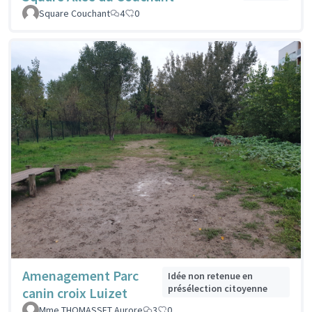
Square Couchant
4
0
Amenagement Parc
Idée non retenue en
présélection citoyenne
canin croix Luizet
Mme THOMASSET Aurore
3
0