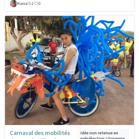
Rania
1
0
Carnaval des mobilités
Idée non retenue en
présélection citoyenne