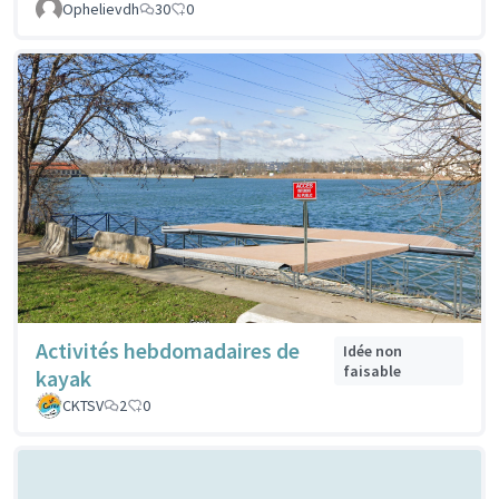
Ophelievdh
30
0
Activités hebdomadaires de
Idée non
faisable
kayak
CKTSV
2
0