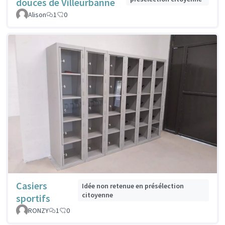
douces de Villeurbanne
Alison
1
0
Casiers
Idée non retenue en présélection
citoyenne
sportifs
RONZY
1
0