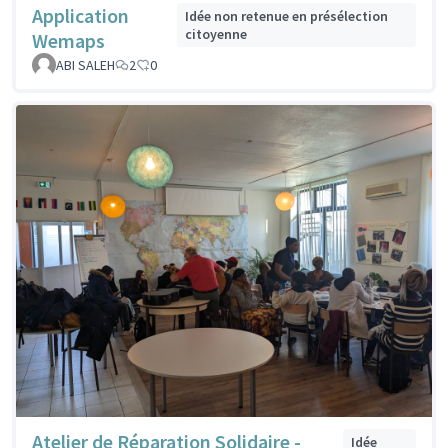
Application
Idée non retenue en présélection
citoyenne
Wemaps
ABI SALEH
2
0
Atelier de Réparation Solidaire -
Idée