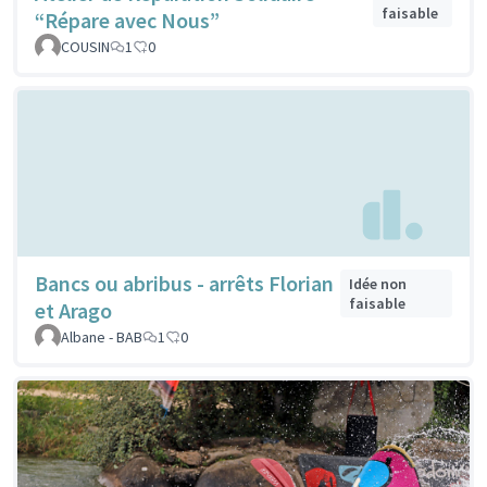
faisable
“Répare avec Nous”
COUSIN
1
0
Bancs ou abribus - arrêts Florian
Idée non
faisable
et Arago
Albane - BAB
1
0