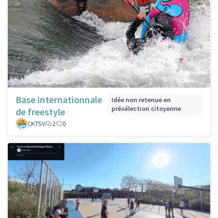
Base internationnale
Idée non retenue en
présélection citoyenne
de freestyle
CKTSV
2
0