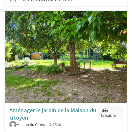
Aménager le jardin de la Maison du
Idée
faisable
citoyen
Maison du Citoyen
1
0