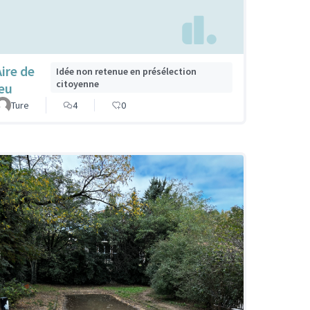
Aire de
Idée non retenue en présélection
citoyenne
jeu
Ture
4
0