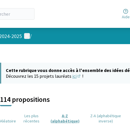
Aide
Menu utilisateur
 2024-2025
/
Cette rubrique vous donne accès à l'ensemble des idées dé
Découvrez les 15 projets lauréats
ici
!
(S'ouvre dans un nouvel on
114 propositions
Les plus
A-Z
Z-A (alphabétique
Aléatoire
récentes
(alphabétique)
inverse)