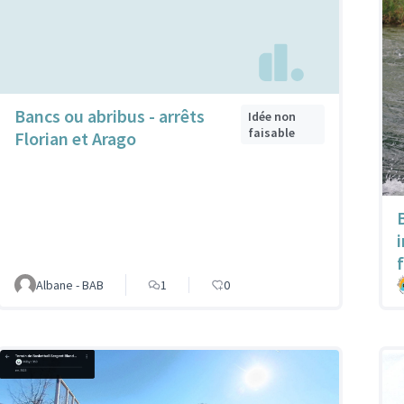
Bancs ou abribus - arrêts
Idée non
faisable
Florian et Arago
Albane - BAB
1
0