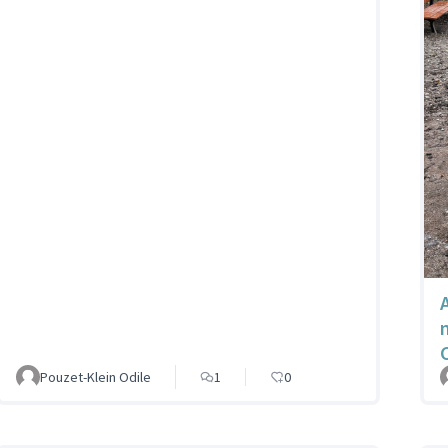
Pouzet-Klein Odile
1
0