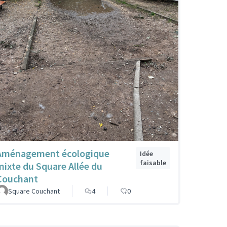
Aménagement écologique
Idée
faisable
mixte du Square Allée du
Couchant
Square Couchant
4
0