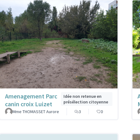
Amenagement Parc
Idée non retenue en
présélection citoyenne
canin croix Luizet
Mme THOMASSET Aurore
3
0