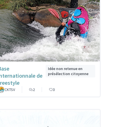
Base
Idée non retenue en
présélection citoyenne
internationnale de
freestyle
CKTSV
2
0