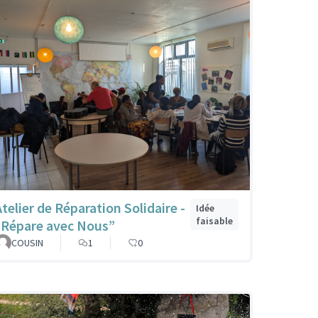
Atelier de Réparation Solidaire -
Idée
faisable
“Répare avec Nous”
COUSIN
1
0