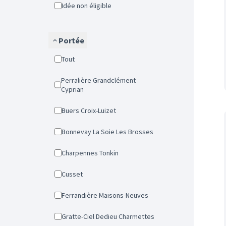
Idée non éligible
Portée
Tout
Perralière Grandclément
Cyprian
Buers Croix-Luizet
Bonnevay La Soie Les Brosses
Charpennes Tonkin
Cusset
Ferrandière Maisons-Neuves
Gratte-Ciel Dedieu Charmettes