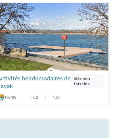
Activités hebdomadaires de
Idée non
faisable
kayak
CKTSV
2
0