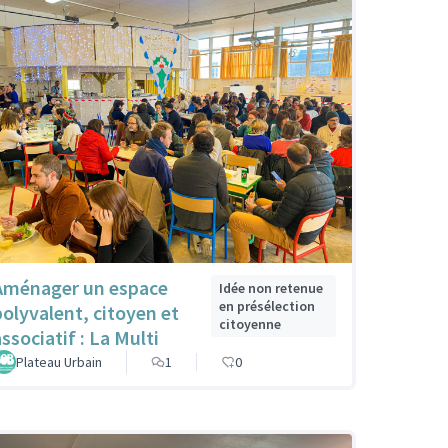
Aménager un espace
Idée non retenue
en présélection
polyvalent, citoyen et
citoyenne
ssociatif : La Multi
Plateau Urbain
1
0