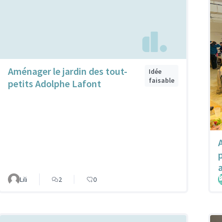
Aménager le jardin des tout-
Idée
faisable
petits Adolphe Lafont
a
Lili
2
0