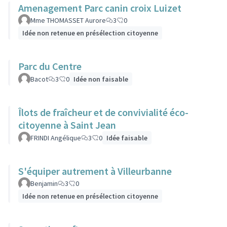
Amenagement Parc canin croix Luizet
Mme THOMASSET Aurore
3
0
Idée non retenue en présélection citoyenne
Parc du Centre
Bacot
3
0
Idée non faisable
Îlots de fraîcheur et de convivialité éco-
citoyenne à Saint Jean
FRINDI Angélique
3
0
Idée faisable
S'équiper autrement à Villeurbanne
Benjamin
3
0
Idée non retenue en présélection citoyenne