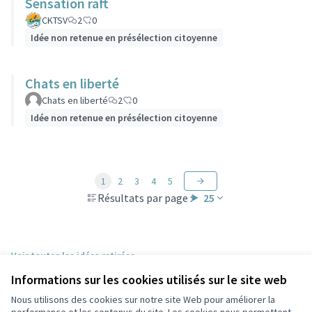
Sensation raft
CKTSV
2
0
Idée non retenue en présélection citoyenne
Chats en liberté
Chats en liberté
2
0
Idée non retenue en présélection citoyenne
1
2
3
4
5
Résultats par page :
25
Voir toutes les idées retirées
Informations sur les cookies utilisés sur le site web
Nous utilisons des cookies sur notre site Web pour améliorer la
Conditions d'utilisation