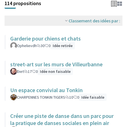
114 propositions
Classement des idées par :
Garderie pour chiens et chats
Ophelievdh
30
0
Idée retirée
street-art sur les murs de Villeurbanne
Diet
17
0
Idée non faisable
Un espace convivial au Tonkin
CHARPENNES TONKIN TIGERS
10
0
Idée faisable
Créer une piste de danse dans un parc pour
la pratique de danses sociales en plein air