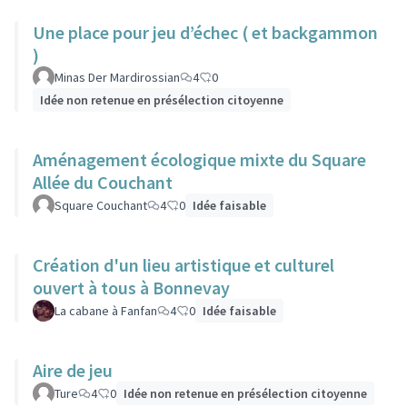
Une place pour jeu d’échec ( et backgammon
)
Minas Der Mardirossian
4
0
Idée non retenue en présélection citoyenne
Aménagement écologique mixte du Square
Allée du Couchant
Square Couchant
4
0
Idée faisable
Création d'un lieu artistique et culturel
ouvert à tous à Bonnevay
La cabane à Fanfan
4
0
Idée faisable
Aire de jeu
Ture
4
0
Idée non retenue en présélection citoyenne