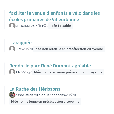
faciliter la venue d'enfants à vélo dans les
écoles primaires de Villeurbanne
DE BOISSEZON
4
0
Idée faisable
L araignée
Ture
3
0
Idée non retenue en présélection citoyenne
Rendre le parc René Dumont agréable
A.M.
3
0
Idée non retenue en présélection citoyenne
La Ruche des Hérissons
Association Mille et un hérissons
3
0
Idée non retenue en présélection citoyenne