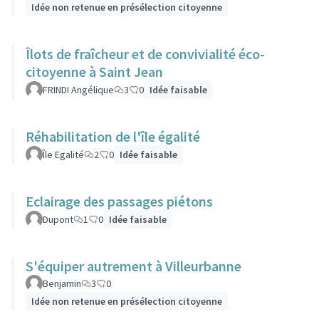
Idée non retenue en présélection citoyenne
Îlots de fraîcheur et de convivialité éco-
citoyenne à Saint Jean
FRINDI Angélique
3
0
Idée faisable
Réhabilitation de l'île égalité
Île Egalité
2
0
Idée faisable
Eclairage des passages piétons
Dupont
1
0
Idée faisable
S'équiper autrement à Villeurbanne
Benjamin
3
0
Idée non retenue en présélection citoyenne