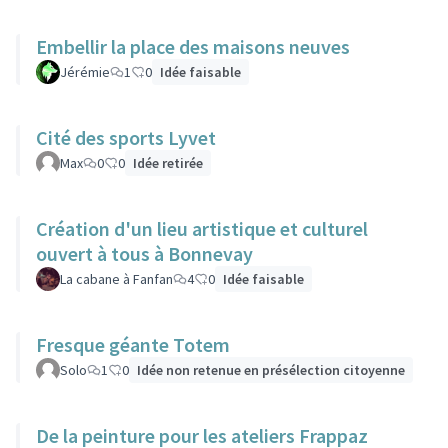
Embellir la place des maisons neuves
Jérémie
1
0
Idée faisable
Cité des sports Lyvet
Max
0
0
Idée retirée
Création d'un lieu artistique et culturel
ouvert à tous à Bonnevay
La cabane à Fanfan
4
0
Idée faisable
Fresque géante Totem
Solo
1
0
Idée non retenue en présélection citoyenne
De la peinture pour les ateliers Frappaz