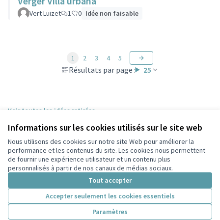
Verger Villa urbana
Vert Luizet
1
0
Idée non faisable
1
2
3
4
5
Résultats par page :
25
Voir toutes les idées retirées
Informations sur les cookies utilisés sur le site web
Nous utilisons des cookies sur notre site Web pour améliorer la
Conditions d'utilisation
performance et les contenus du site. Les cookies nous permettent
Paramètres des cookies
de fournir une expérience utilisateur et un contenu plus
Participez Villeurbanne sur X
Participez Villeurbanne sur Facebook
Participez Villeurbanne sur Instagram
Participez Villeurbanne sur YouTube
personnalisés à partir de nos canaux de médias sociaux.
(Lien externe)
(Lien externe)
(Lien externe)
(Lien externe)
Tout accepter
Accepter seulement les cookies essentiels
Licence Cre
(Lien extern
Paramètres
(Lien externe)
Site réalisé grâce au
logiciel libre Decidim
.