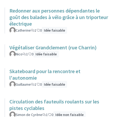
Redonner aux personnes dépendantes le
goût des balades à vélo grâce à un triporteur
électrique
Catherine
1
0
Idée faisable
Végétaliser Grandclement (rue Charrin)
Nico
1
0
Idée faisable
Skateboard pour la rencontre et
l'autonomie
Guillaume
1
0
Idée faisable
Circulation des fauteuils roulants sur les
pistes cyclables
Simon de Cyrène
1
0
Idée non faisable