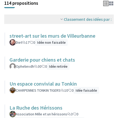
114 propositions
Classement des idées par :
street-art sur les murs de Villeurbanne
Diet
17
0
Idée non faisable
Garderie pour chiens et chats
Ophelievdh
30
0
Idée retirée
Un espace convivial au Tonkin
CHARPENNES TONKIN TIGERS
10
0
Idée faisable
La Ruche des Hérissons
Association Mille et un hérissons
3
0