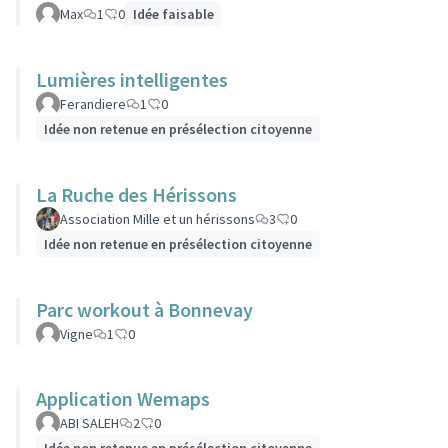
Max
1
0
Idée faisable
Lumières intelligentes
Ferandiere
1
0
Idée non retenue en présélection citoyenne
La Ruche des Hérissons
Association Mille et un hérissons
3
0
Idée non retenue en présélection citoyenne
Parc workout à Bonnevay
Vigne
1
0
Application Wemaps
ABI SALEH
2
0