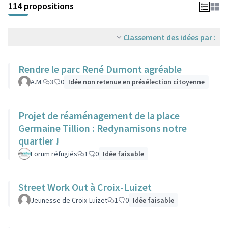
114 propositions
Classement des idées par :
Rendre le parc René Dumont agréable
A.M.
3
0
Idée non retenue en présélection citoyenne
Projet de réaménagement de la place
Germaine Tillion : Redynamisons notre
quartier !
Forum réfugiés
1
0
Idée faisable
Street Work Out à Croix-Luizet
Jeunesse de Croix-Luizet
1
0
Idée faisable