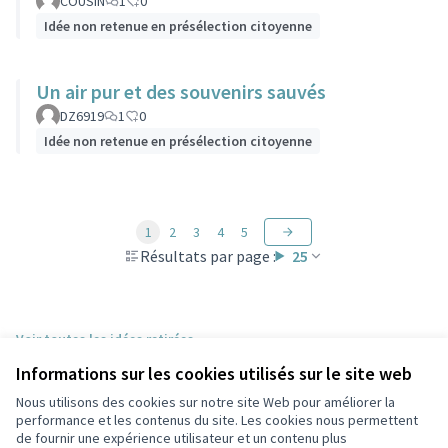
COUSIN
1
0
Idée non retenue en présélection citoyenne
Un air pur et des souvenirs sauvés
DZ6919
1
0
Idée non retenue en présélection citoyenne
1
2
3
4
5
Résultats par page :
25
Voir toutes les idées retirées
Informations sur les cookies utilisés sur le site web
Nous utilisons des cookies sur notre site Web pour améliorer la
Conditions d'utilisation
performance et les contenus du site. Les cookies nous permettent
Paramètres des cookies
de fournir une expérience utilisateur et un contenu plus
Participez Villeurbanne sur X
Participez Villeurbanne sur Facebook
Participez Villeurbanne sur Instagram
Participez Villeurbanne sur YouTube