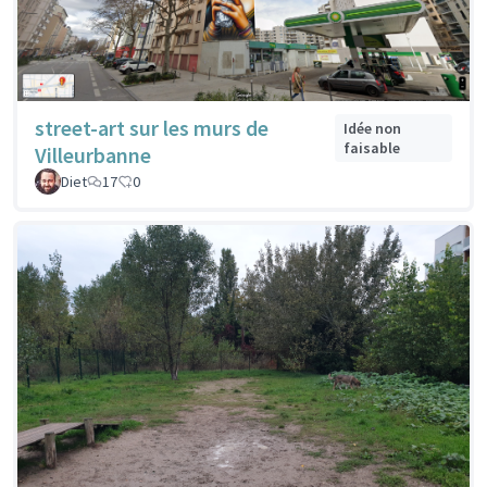
street-art sur les murs de
Idée non
faisable
Villeurbanne
Diet
17
0