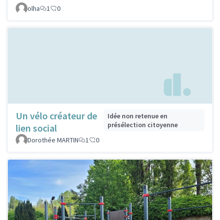
olha
1
0
Un vélo créateur de
Idée non retenue en
présélection citoyenne
lien social
Dorothée MARTIN
1
0