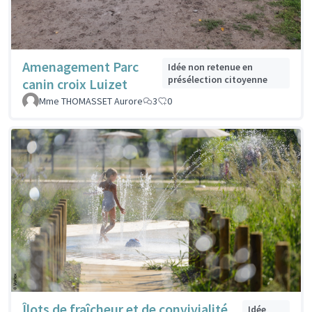
Amenagement Parc
Idée non retenue en
présélection citoyenne
canin croix Luizet
Mme THOMASSET Aurore
3
0
Îlots de fraîcheur et de convivialité
Idée