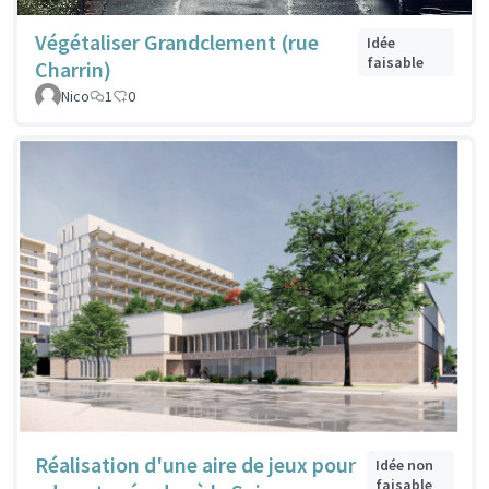
Végétaliser Grandclement (rue
Idée
faisable
Charrin)
Nico
1
0
Réalisation d'une aire de jeux pour
Idée non
faisable