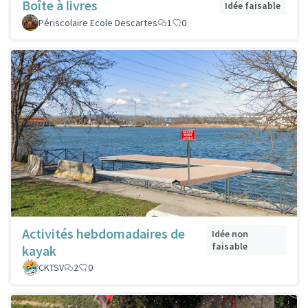
Boîte à livres
Idée faisable
Périscolaire Ecole Descartes
1
0
Activités hebdomadaires de
Idée non
faisable
kayak
CKTSV
2
0