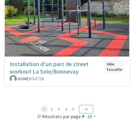
Installation d'un parc de street
Idée
faisable
workout La Soie/Bonnevay
JAUMES
1
0
1
2
3
4
5
Résultats par page :
25