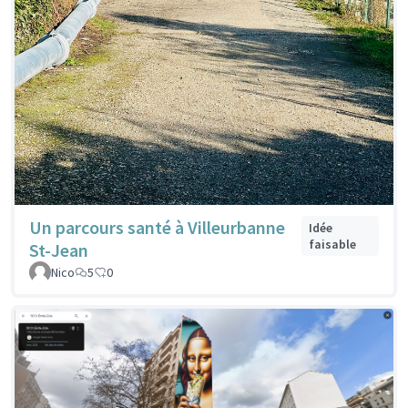
Un parcours santé à Villeurbanne
Idée
faisable
St-Jean
Nico
5
0