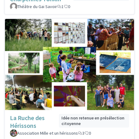
Théâtre du Gai Savoir
1
0
La Ruche des
Idée non retenue en présélection
citoyenne
Hérissons
Association Mille et un hérissons
3
0