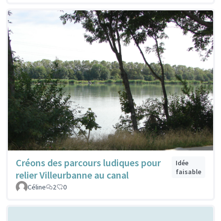
Créons des parcours ludiques pour
Idée
faisable
relier Villeurbanne au canal
Céline
2
0