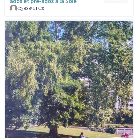
ados et pré-ados à la Soie
CQ BSB
1
0