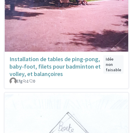
Installation de tables de ping-pong,
Idée
non
baby-foot, filets pour badminton et
faisable
volley, et balançoires
Efg
1
0