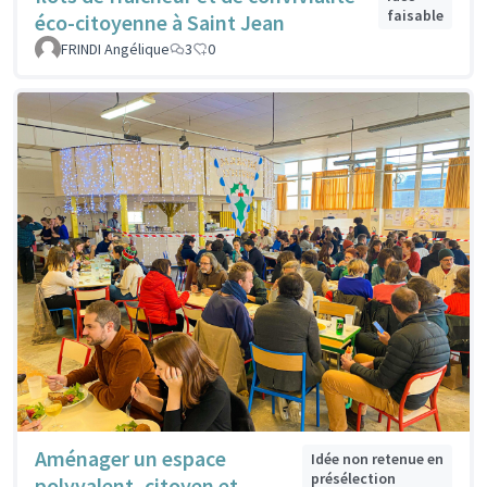
faisable
éco-citoyenne à Saint Jean
FRINDI Angélique
3
0
Aménager un espace
Idée non retenue en
présélection
polyvalent, citoyen et