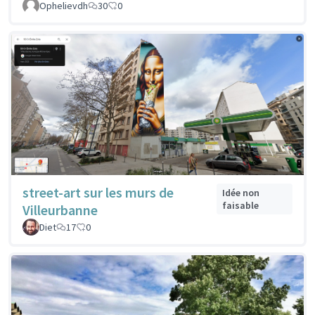
Ophelievdh
30
0
street-art sur les murs de
Idée non
faisable
Villeurbanne
Diet
17
0