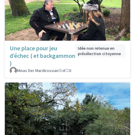
Une place pour jeu
Idée non retenue en
présélection citoyenne
d’échec ( et backgammon
)
Minas Der Mardirossian
4
0