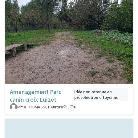
Amenagement Parc
Idée non retenue en
présélection citoyenne
canin croix Luizet
Mme THOMASSET Aurore
3
0