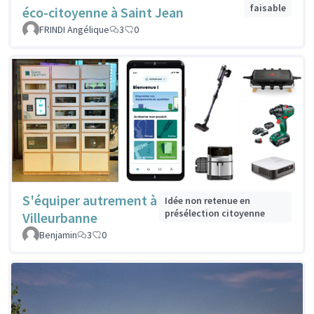
faisable
éco-citoyenne à Saint Jean
FRINDI Angélique
3
0
S'équiper autrement à
Idée non retenue en
présélection citoyenne
Villeurbanne
Benjamin
3
0