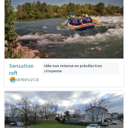
Sensation
Idée non retenue en présélection
citoyenne
raft
CKTSV
2
0