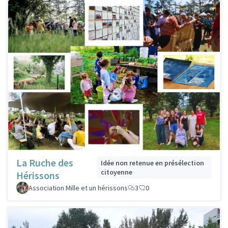
La Ruche des
Idée non retenue en présélection
citoyenne
Hérissons
Association Mille et un hérissons
3
0