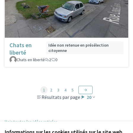
Chats en
Idée non retenue en présélection
citoyenne
liberté
Chats en liberté
2
0
1
2
3
4
5
Résultats par page :
20
Voir toutes les idées retirées
Informations sur les cookies utilisés sur le site web