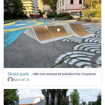
Skate park
Idée non retenue en présélection citoyenne
Ture
5
0