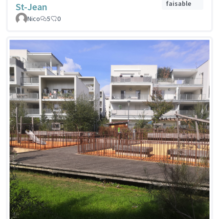
faisable
St-Jean
Nico
5
0