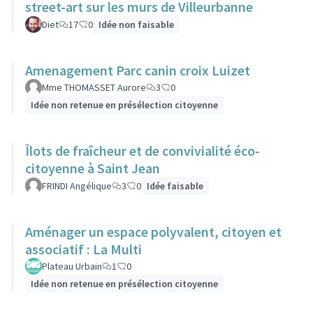
street-art sur les murs de Villeurbanne
Diet
17
0
Idée non faisable
Amenagement Parc canin croix Luizet
Mme THOMASSET Aurore
3
0
Idée non retenue en présélection citoyenne
Îlots de fraîcheur et de convivialité éco-
citoyenne à Saint Jean
FRINDI Angélique
3
0
Idée faisable
Aménager un espace polyvalent, citoyen et
associatif : La Multi
Plateau Urbain
1
0
Idée non retenue en présélection citoyenne