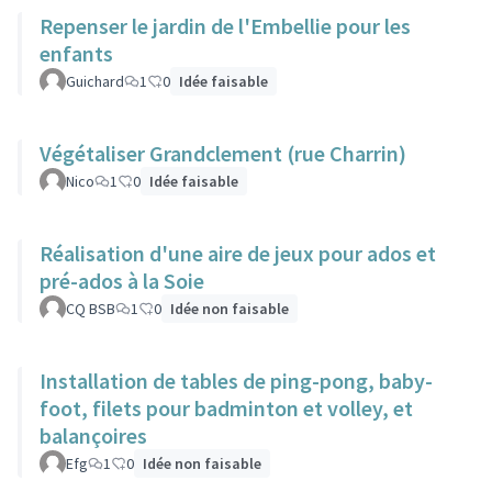
Repenser le jardin de l'Embellie pour les
enfants
Guichard
1
0
Idée faisable
Végétaliser Grandclement (rue Charrin)
Nico
1
0
Idée faisable
Réalisation d'une aire de jeux pour ados et
pré-ados à la Soie
CQ BSB
1
0
Idée non faisable
Installation de tables de ping-pong, baby-
foot, filets pour badminton et volley, et
balançoires
Efg
1
0
Idée non faisable