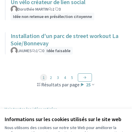
Un vélo créateur de lien social
Dorothée MARTIN
1
0
Idée non retenue en présélection citoyenne
Installation d'un parc de street workout La
Soie/Bonnevay
JAUMES
1
0
Idée faisable
1
2
3
4
5
Résultats par page :
25
Voir toutes les idées retirées
Informations sur les cookies utilisés sur le site web
Nous utilisons des cookies sur notre site Web pour améliorer la
Conditions d'utilisation