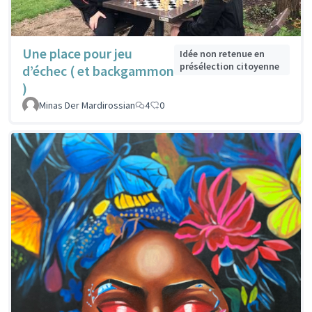
Une place pour jeu
Idée non retenue en
présélection citoyenne
d’échec ( et backgammon
)
Minas Der Mardirossian
4
0