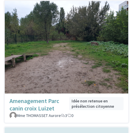
Amenagement Parc
Idée non retenue en
présélection citoyenne
canin croix Luizet
Mme THOMASSET Aurore
3
0