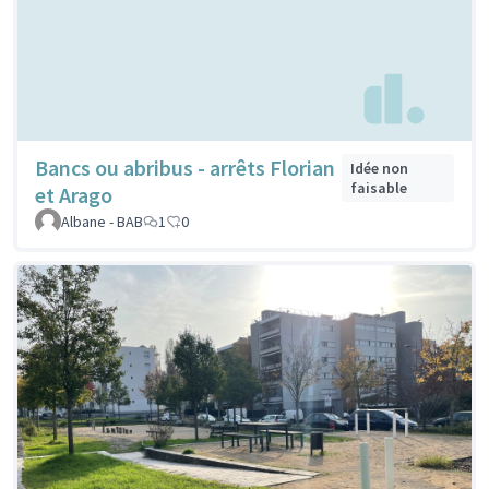
Bancs ou abribus - arrêts Florian
Idée non
faisable
et Arago
Albane - BAB
1
0