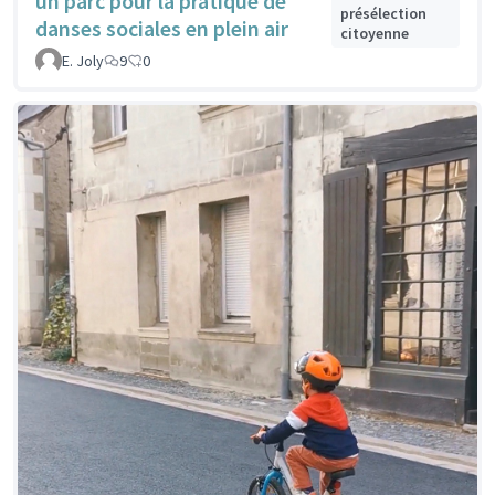
un parc pour la pratique de
présélection
danses sociales en plein air
citoyenne
E. Joly
9
0