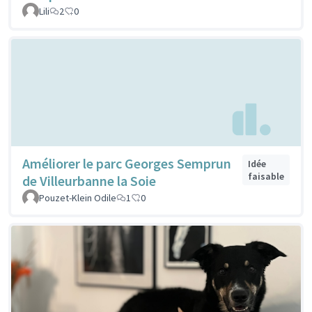
Lili
2
0
Améliorer le parc Georges Semprun
Idée
faisable
de Villeurbanne la Soie
Pouzet-Klein Odile
1
0