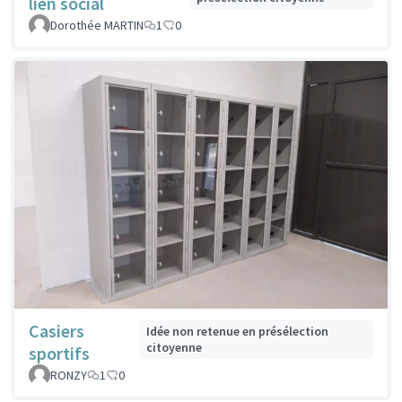
lien social
Dorothée MARTIN
1
0
Casiers
Idée non retenue en présélection
citoyenne
sportifs
RONZY
1
0