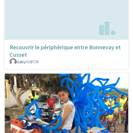
Recouvrir le périphérique entre Bonnevay et
Cusset
Gaby
0
0