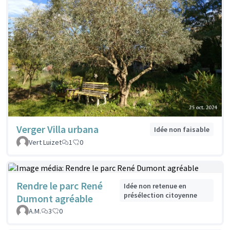
Verger Villa urbana
Idée non faisable
Vert Luizet
1
0
Rendre le parc René
Idée non retenue en
présélection citoyenne
Dumont agréable
A.M.
3
0