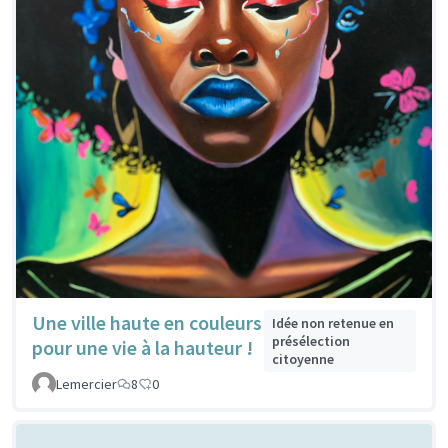
Une ville haute en couleurs
Idée non retenue en
présélection
pour une vie à la hauteur !
citoyenne
Lemercier
8
0