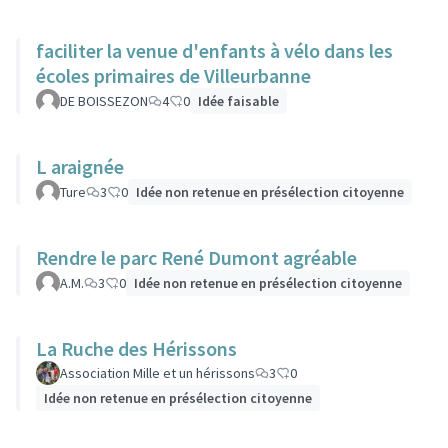
faciliter la venue d'enfants à vélo dans les
écoles primaires de Villeurbanne
DE BOISSEZON
4
0
Idée faisable
L araignée
Ture
3
0
Idée non retenue en présélection citoyenne
Rendre le parc René Dumont agréable
A.M.
3
0
Idée non retenue en présélection citoyenne
La Ruche des Hérissons
Association Mille et un hérissons
3
0
Idée non retenue en présélection citoyenne