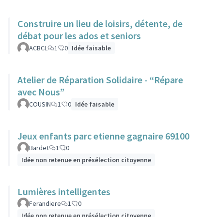
Construire un lieu de loisirs, détente, de
débat pour les ados et seniors
ACBCL
1
0
Idée faisable
Atelier de Réparation Solidaire - “Répare
avec Nous”
COUSIN
1
0
Idée faisable
Jeux enfants parc etienne gagnaire 69100
Bardet
1
0
Idée non retenue en présélection citoyenne
Lumières intelligentes
Ferandiere
1
0
Idée non retenue en présélection citoyenne