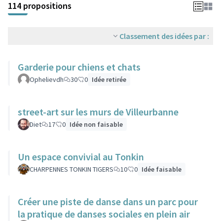
114 propositions
Classement des idées par :
Garderie pour chiens et chats
Ophelievdh
30
0
Idée retirée
street-art sur les murs de Villeurbanne
Diet
17
0
Idée non faisable
Un espace convivial au Tonkin
CHARPENNES TONKIN TIGERS
10
0
Idée faisable
Créer une piste de danse dans un parc pour
la pratique de danses sociales en plein air