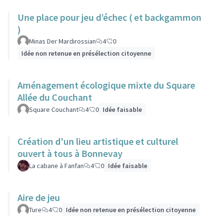
Une place pour jeu d’échec ( et backgammon
)
Minas Der Mardirossian
4
0
Idée non retenue en présélection citoyenne
Aménagement écologique mixte du Square
Allée du Couchant
Square Couchant
4
0
Idée faisable
Création d'un lieu artistique et culturel
ouvert à tous à Bonnevay
La cabane à Fanfan
4
0
Idée faisable
Aire de jeu
Ture
4
0
Idée non retenue en présélection citoyenne