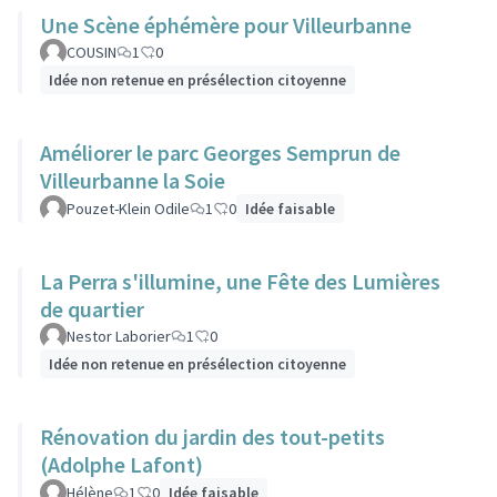
Une Scène éphémère pour Villeurbanne
COUSIN
1
0
Idée non retenue en présélection citoyenne
Améliorer le parc Georges Semprun de
Villeurbanne la Soie
Pouzet-Klein Odile
1
0
Idée faisable
La Perra s'illumine, une Fête des Lumières
de quartier
Nestor Laborier
1
0
Idée non retenue en présélection citoyenne
Rénovation du jardin des tout-petits
(Adolphe Lafont)
Hélène
1
0
Idée faisable