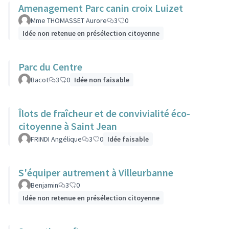
Amenagement Parc canin croix Luizet
Mme THOMASSET Aurore
3
0
Idée non retenue en présélection citoyenne
Parc du Centre
Bacot
3
0
Idée non faisable
Îlots de fraîcheur et de convivialité éco-
citoyenne à Saint Jean
FRINDI Angélique
3
0
Idée faisable
S'équiper autrement à Villeurbanne
Benjamin
3
0
Idée non retenue en présélection citoyenne