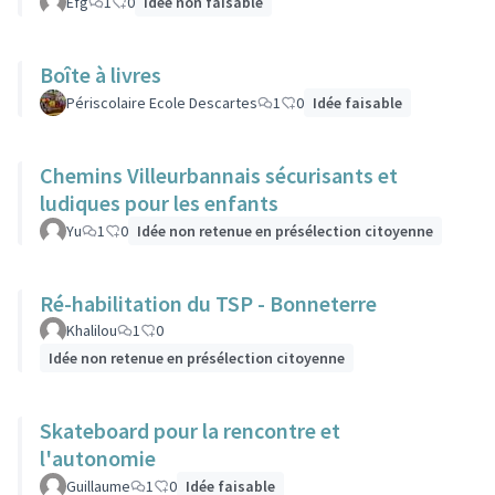
Efg
1
0
Idée non faisable
Boîte à livres
Périscolaire Ecole Descartes
1
0
Idée faisable
Chemins Villeurbannais sécurisants et
ludiques pour les enfants
Yu
1
0
Idée non retenue en présélection citoyenne
Ré-habilitation du TSP - Bonneterre
Khalilou
1
0
Idée non retenue en présélection citoyenne
Skateboard pour la rencontre et
l'autonomie
Guillaume
1
0
Idée faisable