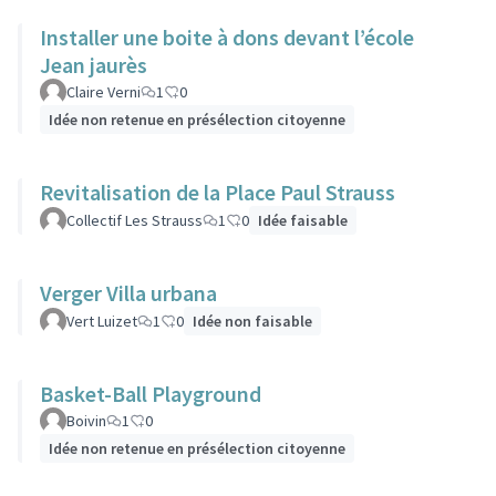
Installer une boite à dons devant l’école
Jean jaurès
Claire Verni
1
0
Idée non retenue en présélection citoyenne
Revitalisation de la Place Paul Strauss
Collectif Les Strauss
1
0
Idée faisable
Verger Villa urbana
Vert Luizet
1
0
Idée non faisable
Basket-Ball Playground
Boivin
1
0
Idée non retenue en présélection citoyenne