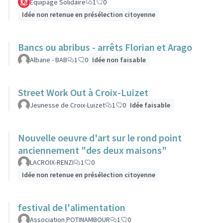
Equipage Solidaire
1
0
Idée non retenue en présélection citoyenne
Bancs ou abribus - arrêts Florian et Arago
Albane - BAB
1
0
Idée non faisable
Street Work Out à Croix-Luizet
Jeunesse de Croix-Luizet
1
0
Idée faisable
Nouvelle oeuvre d'art sur le rond point
anciennement "des deux maisons"
LACROIX-RENZI
1
0
Idée non retenue en présélection citoyenne
festival de l'alimentation
Association POTINAMBOUR
1
0