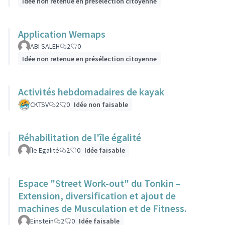
Idée non retenue en présélection citoyenne
Application Wemaps
ABI SALEH
2
0
Idée non retenue en présélection citoyenne
Activités hebdomadaires de kayak
CKTSV
2
0
Idée non faisable
Réhabilitation de l'île égalité
Île Egalité
2
0
Idée faisable
Espace "Street Work-out" du Tonkin –
Extension, diversification et ajout de
machines de Musculation et de Fitness.
Einstein
2
0
Idée faisable