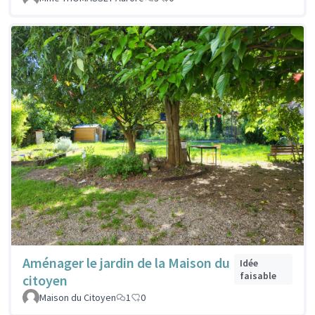
Aménager le jardin de la Maison du
Idée
faisable
citoyen
Maison du Citoyen
1
0