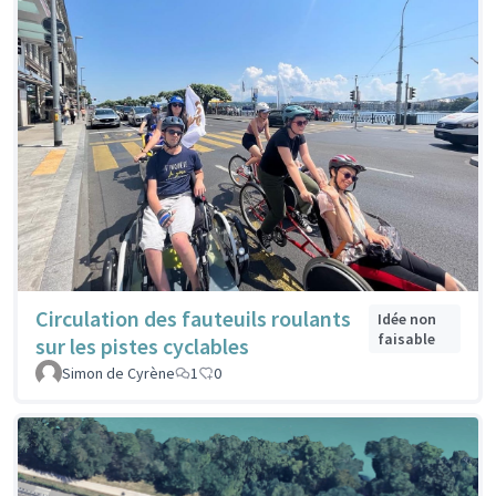
Circulation des fauteuils roulants
Idée non
faisable
sur les pistes cyclables
Simon de Cyrène
1
0