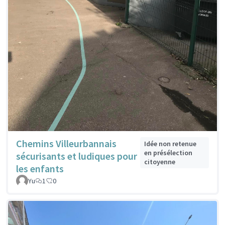
Chemins Villeurbannais
Idée non retenue
en présélection
sécurisants et ludiques pour
citoyenne
les enfants
Yu
1
0