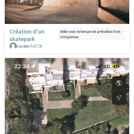
Création d'un
Idée non retenue en présélection
citoyenne
skatepark
Coralie
2
0