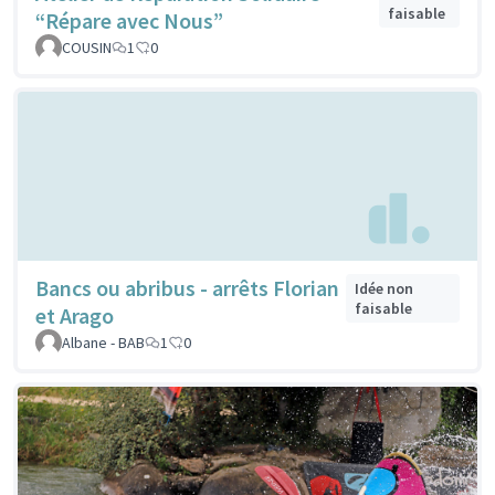
faisable
“Répare avec Nous”
COUSIN
1
0
Bancs ou abribus - arrêts Florian
Idée non
faisable
et Arago
Albane - BAB
1
0