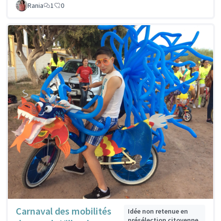
Rania
1
0
Carnaval des mobilités
Idée non retenue en
présélection citoyenne