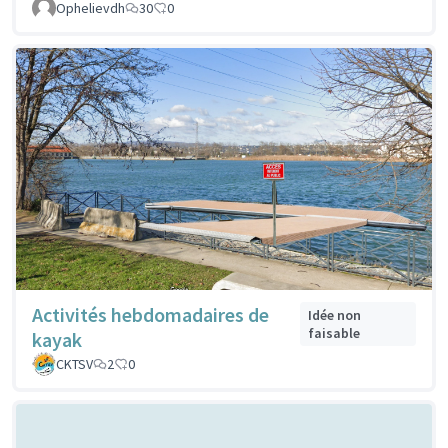
Ophelievdh
30
0
Activités hebdomadaires de
Idée non
faisable
kayak
CKTSV
2
0