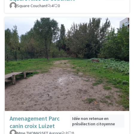
Square Couchant
4
0
Amenagement Parc
Idée non retenue en
présélection citoyenne
canin croix Luizet
Mme THOMASSET Aurore
3
0