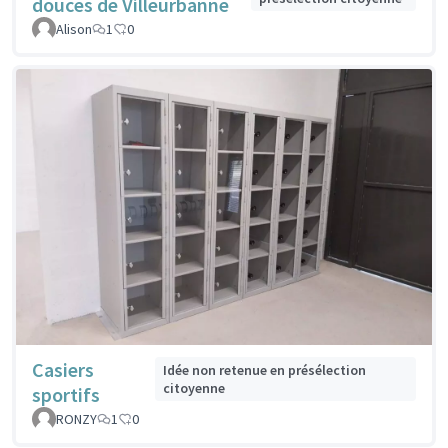
douces de Villeurbanne
Alison
1
0
Casiers
Idée non retenue en présélection
citoyenne
sportifs
RONZY
1
0