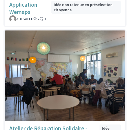
Application
Idée non retenue en présélection
citoyenne
Wemaps
ABI SALEH
2
0
Atelier de Réparation Solidaire -
Idée