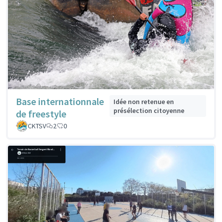
Base internationnale
Idée non retenue en
présélection citoyenne
de freestyle
CKTSV
2
0