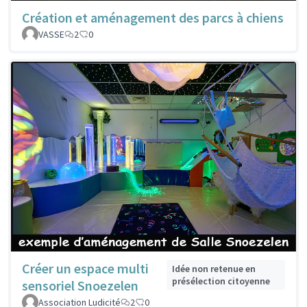
Création et aménagement des parcs à chiens
VASSE
2
0
Créer un espace multi
Idée non retenue en
présélection citoyenne
sensoriel Snoezelen
Association Ludicité
2
0