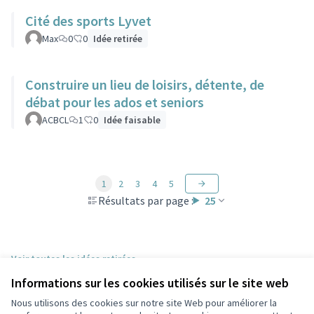
Cité des sports Lyvet
Max
0
0
Idée retirée
Construire un lieu de loisirs, détente, de
débat pour les ados et seniors
ACBCL
1
0
Idée faisable
1
2
3
4
5
Résultats par page :
25
Voir toutes les idées retirées
Informations sur les cookies utilisés sur le site web
Nous utilisons des cookies sur notre site Web pour améliorer la
Conditions d'utilisation