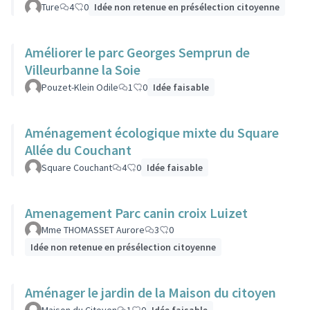
Ture
4
0
Idée non retenue en présélection citoyenne
Améliorer le parc Georges Semprun de
Villeurbanne la Soie
Pouzet-Klein Odile
1
0
Idée faisable
Aménagement écologique mixte du Square
Allée du Couchant
Square Couchant
4
0
Idée faisable
Amenagement Parc canin croix Luizet
Mme THOMASSET Aurore
3
0
Idée non retenue en présélection citoyenne
Aménager le jardin de la Maison du citoyen