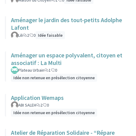
Maison du Citoyen
1
0
Idée faisable
Aménager le jardin des tout-petits Adolphe
Lafont
Lili
2
0
Idée faisable
Aménager un espace polyvalent, citoyen et
associatif : La Multi
Plateau Urbain
1
0
Idée non retenue en présélection citoyenne
Application Wemaps
ABI SALEH
2
0
Idée non retenue en présélection citoyenne
Atelier de Réparation Solidaire - “Répare