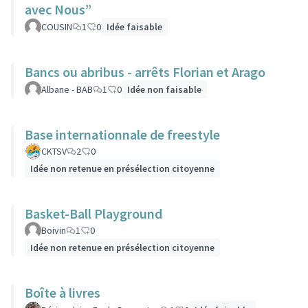
avec Nous”
COUSIN
1
0
Idée faisable
Bancs ou abribus - arrêts Florian et Arago
Albane - BAB
1
0
Idée non faisable
Base internationnale de freestyle
CKTSV
2
0
Idée non retenue en présélection citoyenne
Basket-Ball Playground
Boivin
1
0
Idée non retenue en présélection citoyenne
Boîte à livres