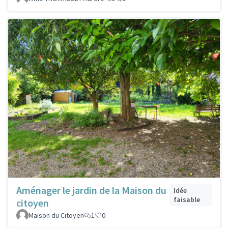
Aménager le jardin de la Maison du
Idée
faisable
citoyen
Maison du Citoyen
1
0