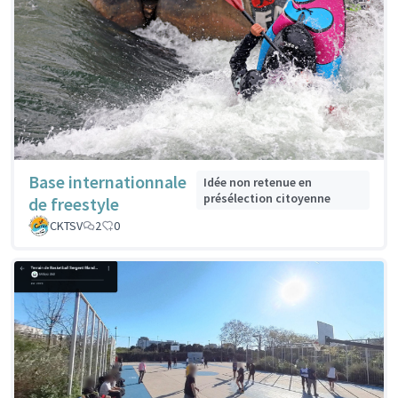
Base internationnale
Idée non retenue en
présélection citoyenne
de freestyle
CKTSV
2
0