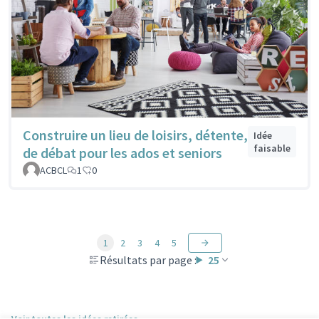
Construire un lieu de loisirs, détente,
Idée
faisable
de débat pour les ados et seniors
ACBCL
1
0
1
2
3
4
5
Résultats par page :
25