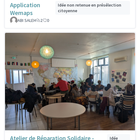
Application
Idée non retenue en présélection
citoyenne
Wemaps
ABI SALEH
2
0
Atelier de Réparation Solidaire -
Idée