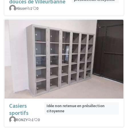
douces de Villeurbanne
Alison
1
0
Casiers
Idée non retenue en présélection
citoyenne
sportifs
RONZY
1
0