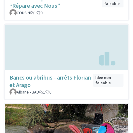
faisable
“Répare avec Nous”
COUSIN
1
0
Bancs ou abribus - arrêts Florian
Idée non
faisable
et Arago
Albane - BAB
1
0