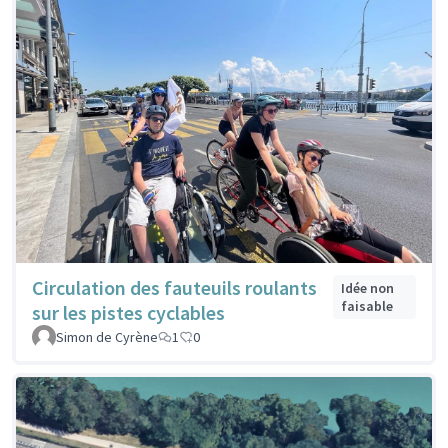
Circulation des fauteuils roulants
Idée non
faisable
sur les pistes cyclables
Simon de Cyrène
1
0