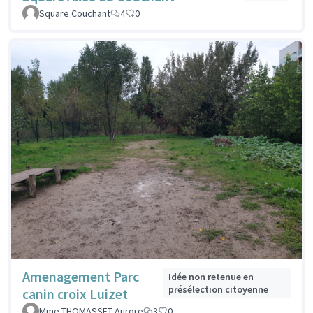
Square Couchant
4
0
Amenagement Parc
Idée non retenue en
présélection citoyenne
canin croix Luizet
Mme THOMASSET Aurore
3
0