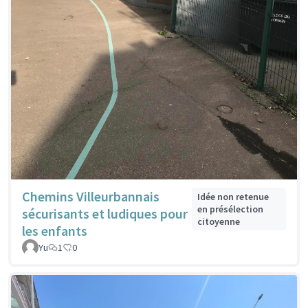
Chemins Villeurbannais
Idée non retenue
en présélection
sécurisants et ludiques pour
citoyenne
les enfants
Yu
1
0