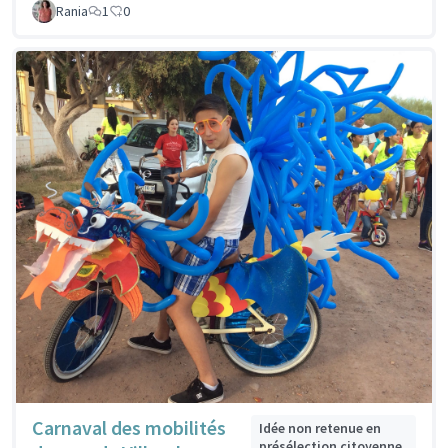
Rania
1
0
Carnaval des mobilités
Idée non retenue en
présélection citoyenne