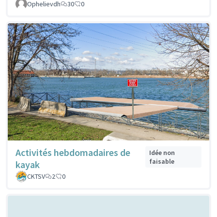
Ophelievdh
30
0
Activités hebdomadaires de
Idée non
faisable
kayak
CKTSV
2
0