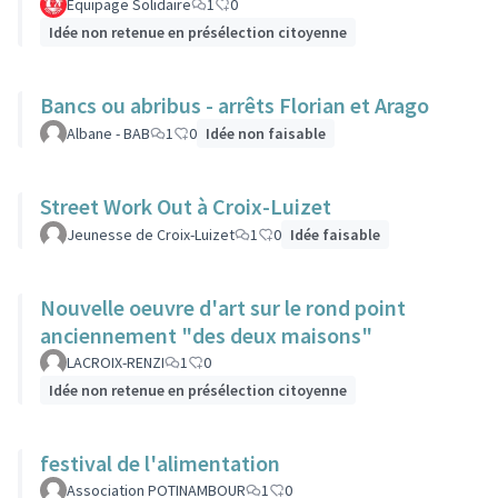
Equipage Solidaire
1
0
Idée non retenue en présélection citoyenne
Bancs ou abribus - arrêts Florian et Arago
Albane - BAB
1
0
Idée non faisable
Street Work Out à Croix-Luizet
Jeunesse de Croix-Luizet
1
0
Idée faisable
Nouvelle oeuvre d'art sur le rond point
anciennement "des deux maisons"
LACROIX-RENZI
1
0
Idée non retenue en présélection citoyenne
festival de l'alimentation
Association POTINAMBOUR
1
0