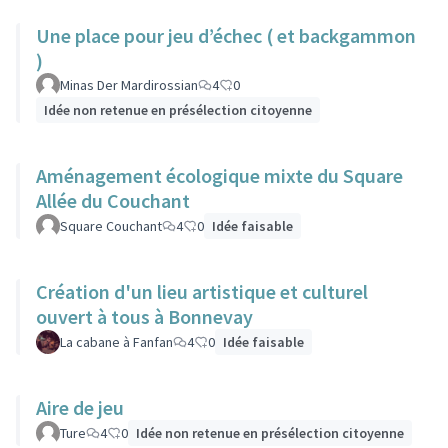
Une place pour jeu d’échec ( et backgammon
)
Minas Der Mardirossian
4
0
Idée non retenue en présélection citoyenne
Aménagement écologique mixte du Square
Allée du Couchant
Square Couchant
4
0
Idée faisable
Création d'un lieu artistique et culturel
ouvert à tous à Bonnevay
La cabane à Fanfan
4
0
Idée faisable
Aire de jeu
Ture
4
0
Idée non retenue en présélection citoyenne