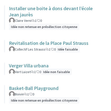
Installer une boite à dons devant l’école
Jean jaurès
Claire Verni
1
0
Idée non retenue en présélection citoyenne
Revitalisation de la Place Paul Strauss
Collectif Les Strauss
1
0
Idée faisable
Verger Villa urbana
Vert Luizet
1
0
Idée non faisable
Basket-Ball Playground
Boivin
1
0
Idée non retenue en présélection citoyenne