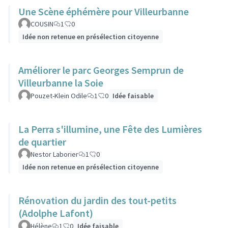
Une Scène éphémère pour Villeurbanne
COUSIN
1
0
Idée non retenue en présélection citoyenne
Améliorer le parc Georges Semprun de
Villeurbanne la Soie
Pouzet-Klein Odile
1
0
Idée faisable
La Perra s'illumine, une Fête des Lumières
de quartier
Nestor Laborier
1
0
Idée non retenue en présélection citoyenne
Rénovation du jardin des tout-petits
(Adolphe Lafont)
Hélène
1
0
Idée faisable