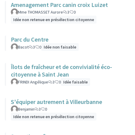
Amenagement Parc canin croix Luizet
Mme THOMASSET Aurore
3
0
Idée non retenue en présélection citoyenne
Parc du Centre
Bacot
3
0
Idée non faisable
Îlots de fraîcheur et de convivialité éco-
citoyenne à Saint Jean
FRINDI Angélique
3
0
Idée faisable
S'équiper autrement à Villeurbanne
Benjamin
3
0
Idée non retenue en présélection citoyenne