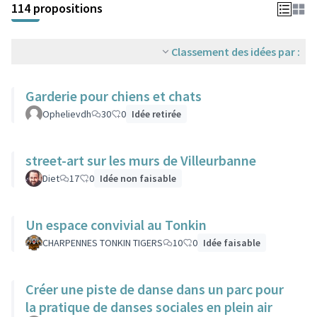
114 propositions
Classement des idées par :
Garderie pour chiens et chats
Ophelievdh
30
0
Idée retirée
street-art sur les murs de Villeurbanne
Diet
17
0
Idée non faisable
Un espace convivial au Tonkin
CHARPENNES TONKIN TIGERS
10
0
Idée faisable
Créer une piste de danse dans un parc pour
la pratique de danses sociales en plein air