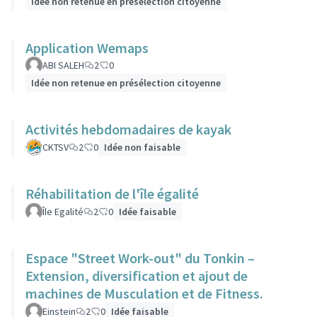
Idée non retenue en présélection citoyenne
Application Wemaps
ABI SALEH
2
0
Idée non retenue en présélection citoyenne
Activités hebdomadaires de kayak
CKTSV
2
0
Idée non faisable
Réhabilitation de l'île égalité
Île Egalité
2
0
Idée faisable
Espace "Street Work-out" du Tonkin –
Extension, diversification et ajout de
machines de Musculation et de Fitness.
Einstein
2
0
Idée faisable