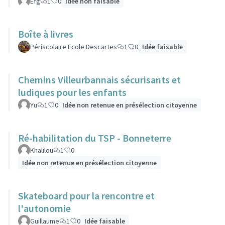
Efg
1
0
Idée non faisable
Boîte à livres
Périscolaire Ecole Descartes
1
0
Idée faisable
Chemins Villeurbannais sécurisants et
ludiques pour les enfants
Yu
1
0
Idée non retenue en présélection citoyenne
Ré-habilitation du TSP - Bonneterre
Khalilou
1
0
Idée non retenue en présélection citoyenne
Skateboard pour la rencontre et
l'autonomie
Guillaume
1
0
Idée faisable