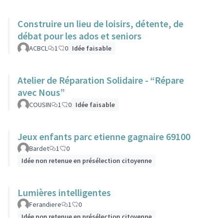
Construire un lieu de loisirs, détente, de
débat pour les ados et seniors
ACBCL
1
0
Idée faisable
Atelier de Réparation Solidaire - “Répare
avec Nous”
COUSIN
1
0
Idée faisable
Jeux enfants parc etienne gagnaire 69100
Bardet
1
0
Idée non retenue en présélection citoyenne
Lumières intelligentes
Ferandiere
1
0
Idée non retenue en présélection citoyenne