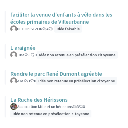
faciliter la venue d'enfants à vélo dans les
écoles primaires de Villeurbanne
DE BOISSEZON
4
0
Idée faisable
L araignée
Ture
3
0
Idée non retenue en présélection citoyenne
Rendre le parc René Dumont agréable
A.M.
3
0
Idée non retenue en présélection citoyenne
La Ruche des Hérissons
Association Mille et un hérissons
3
0
Idée non retenue en présélection citoyenne