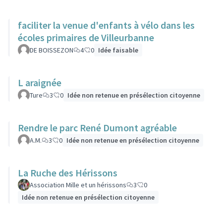
faciliter la venue d'enfants à vélo dans les
écoles primaires de Villeurbanne
DE BOISSEZON
4
0
Idée faisable
L araignée
Ture
3
0
Idée non retenue en présélection citoyenne
Rendre le parc René Dumont agréable
A.M.
3
0
Idée non retenue en présélection citoyenne
La Ruche des Hérissons
Association Mille et un hérissons
3
0
Idée non retenue en présélection citoyenne