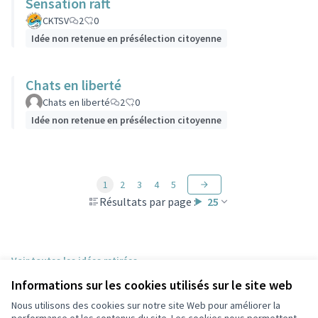
Sensation raft
CKTSV
2
0
Idée non retenue en présélection citoyenne
Chats en liberté
Chats en liberté
2
0
Idée non retenue en présélection citoyenne
1
2
3
4
5
Résultats par page :
25
Voir toutes les idées retirées
Informations sur les cookies utilisés sur le site web
Nous utilisons des cookies sur notre site Web pour améliorer la
Conditions d'utilisation