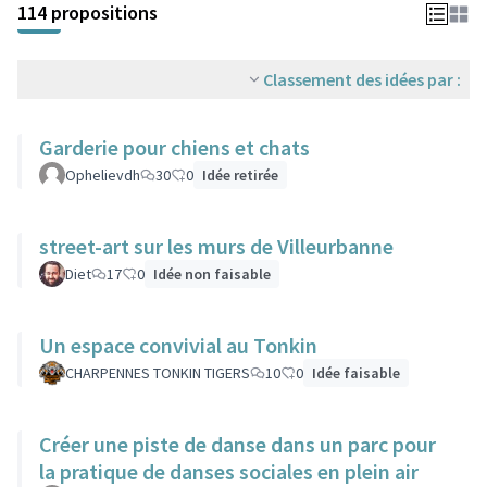
114 propositions
Classement des idées par :
Garderie pour chiens et chats
Ophelievdh
30
0
Idée retirée
street-art sur les murs de Villeurbanne
Diet
17
0
Idée non faisable
Un espace convivial au Tonkin
CHARPENNES TONKIN TIGERS
10
0
Idée faisable
Créer une piste de danse dans un parc pour
la pratique de danses sociales en plein air