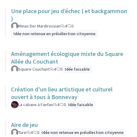
Une place pour jeu d’échec ( et backgammon
)
Minas Der Mardirossian
4
0
Idée non retenue en présélection citoyenne
Aménagement écologique mixte du Square
Allée du Couchant
Square Couchant
4
0
Idée faisable
Création d'un lieu artistique et culturel
ouvert à tous à Bonnevay
La cabane à Fanfan
4
0
Idée faisable
Aire de jeu
Ture
4
0
Idée non retenue en présélection citoyenne