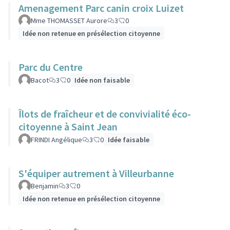
Amenagement Parc canin croix Luizet
Mme THOMASSET Aurore
3
0
Idée non retenue en présélection citoyenne
Parc du Centre
Bacot
3
0
Idée non faisable
Îlots de fraîcheur et de convivialité éco-
citoyenne à Saint Jean
FRINDI Angélique
3
0
Idée faisable
S'équiper autrement à Villeurbanne
Benjamin
3
0
Idée non retenue en présélection citoyenne