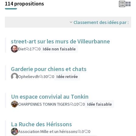
114 propositions
Classement des idées par :
street-art sur les murs de Villeurbanne
Diet
17
0
Idée non faisable
Garderie pour chiens et chats
Ophelievdh
30
0
Idée retirée
Un espace convivial au Tonkin
CHARPENNES TONKIN TIGERS
10
0
Idée faisable
La Ruche des Hérissons
Association Mille et un hérissons
3
0