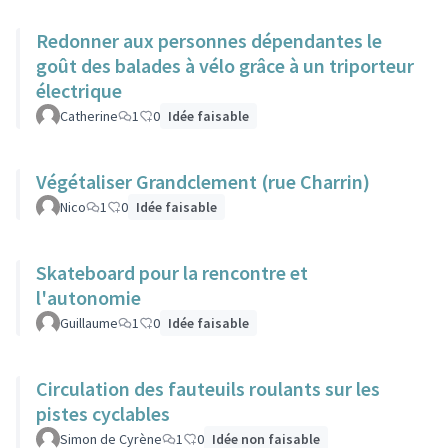
Redonner aux personnes dépendantes le
goût des balades à vélo grâce à un triporteur
électrique
Catherine
1
0
Idée faisable
Végétaliser Grandclement (rue Charrin)
Nico
1
0
Idée faisable
Skateboard pour la rencontre et
l'autonomie
Guillaume
1
0
Idée faisable
Circulation des fauteuils roulants sur les
pistes cyclables
Simon de Cyrène
1
0
Idée non faisable