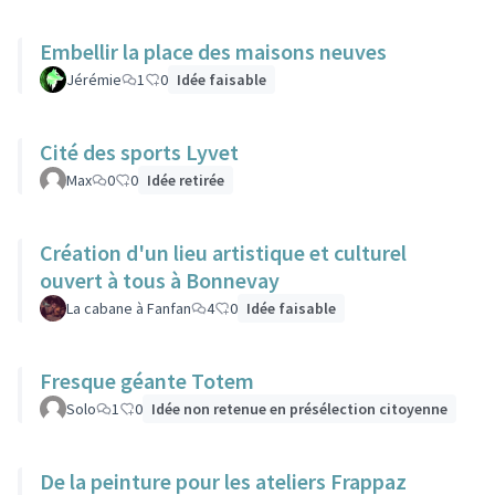
Embellir la place des maisons neuves
Jérémie
1
0
Idée faisable
Cité des sports Lyvet
Max
0
0
Idée retirée
Création d'un lieu artistique et culturel
ouvert à tous à Bonnevay
La cabane à Fanfan
4
0
Idée faisable
Fresque géante Totem
Solo
1
0
Idée non retenue en présélection citoyenne
De la peinture pour les ateliers Frappaz