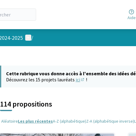
Aide
Menu utilisateur
 2024-2025
/
Cette rubrique vous donne accès à l'ensemble des idées dé
Découvrez les 15 projets lauréats
ici
!
(S'ouvre dans un nouvel on
114 propositions
Aléatoire
Les plus récentes
A-Z (alphabétique)
Z-A (alphabétique inverse)