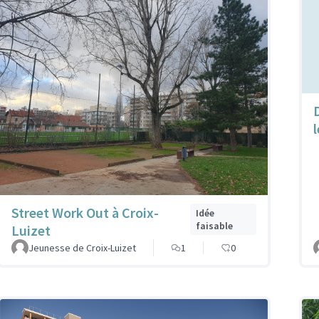
l
Street Work Out à Croix-
Idée
faisable
Luizet
Jeunesse de Croix-Luizet
1
0