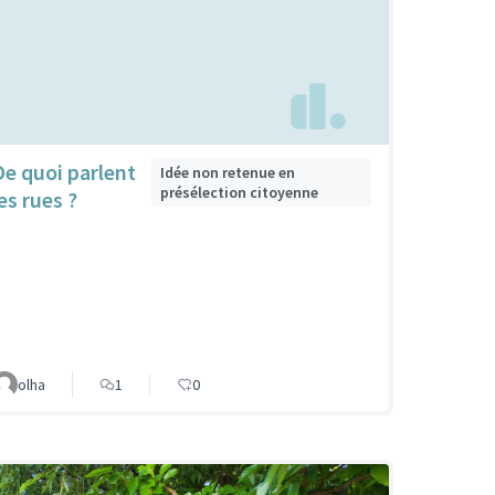
De quoi parlent
Idée non retenue en
présélection citoyenne
es rues ?
olha
1
0