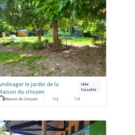
Aménager le jardin de la
Idée
faisable
Maison du citoyen
Maison du Citoyen
1
0