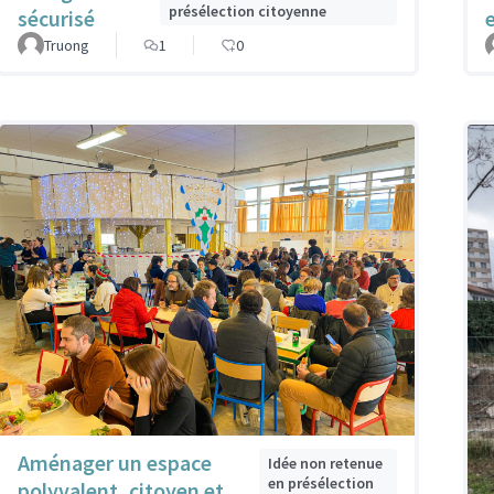
présélection citoyenne
sécurisé
Truong
1
0
Aménager un espace
Idée non retenue
en présélection
polyvalent, citoyen et