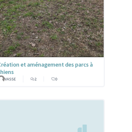
Création et aménagement des parcs à
chiens
VASSE
2
0