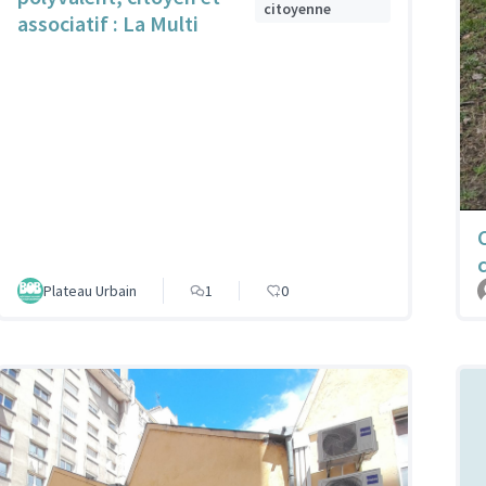
citoyenne
associatif : La Multi
Plateau Urbain
1
0