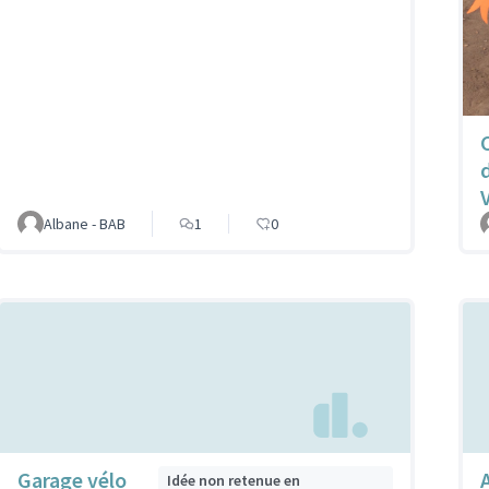
Albane - BAB
1
0
Garage vélo
Idée non retenue en