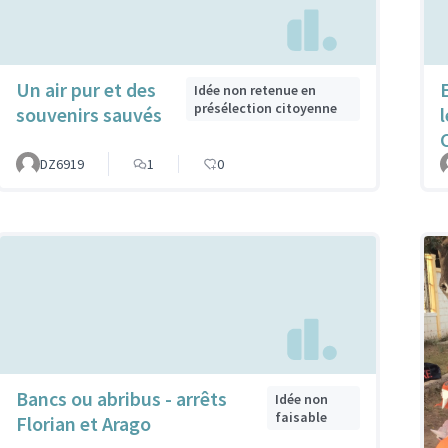
Un air pur et des
Idée non retenue en
présélection citoyenne
souvenirs sauvés
C
DZ6919
1
0
Bancs ou abribus - arrêts
Idée non
faisable
Florian et Arago