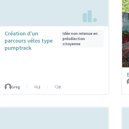
Création d'un
Idée non retenue en
présélection
parcours vélos type
citoyenne
pumptrack
Greg
2
0