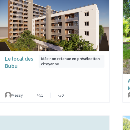
Le local des
Idée non retenue en présélection
citoyenne
Bubu
Messy
1
0