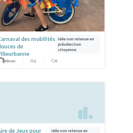
Carnaval des mobilités
Idée non retenue en
présélection
douces de
citoyenne
Villeurbanne
Alison
1
0
Aire de Jeux pour
Idée non retenue en