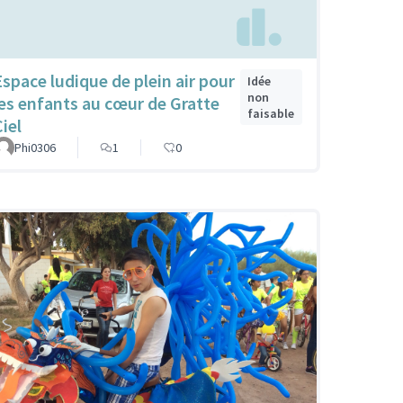
Espace ludique de plein air pour
Idée
non
les enfants au cœur de Gratte
faisable
iel
Phi0306
1
0