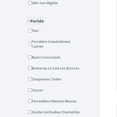
Idée non éligible
Portée
Tout
Perralière Grandclément
Cyprian
Buers Croix-Luizet
Bonnevay La Soie Les Brosses
Charpennes Tonkin
Cusset
Ferrandière Maisons-Neuves
Gratte-Ciel Dedieu Charmettes