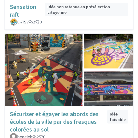
Sensation
Idée non retenue en présélection
citoyenne
raft
CKTSV
2
0
Sécuriser et égayer les abords des
Idée
faisable
écoles de la ville par des fresques
colorées au sol
beneleh
2
0