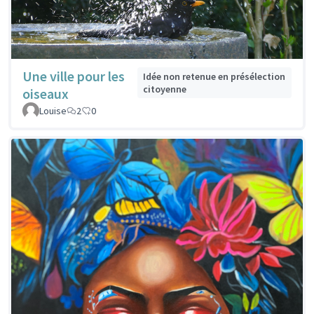
Une ville pour les
Idée non retenue en présélection
citoyenne
oiseaux
Louise
2
0