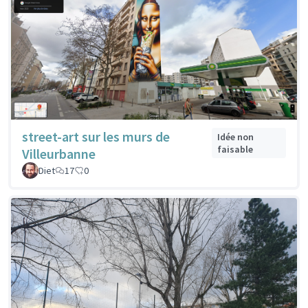
street-art sur les murs de
Idée non
faisable
Villeurbanne
Diet
17
0