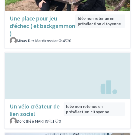
Une place pour jeu
Idée non retenue en
présélection citoyenne
d’échec ( et backgammon
)
Minas Der Mardirossian
4
0
Un vélo créateur de
Idée non retenue en
présélection citoyenne
lien social
Dorothée MARTIN
1
0