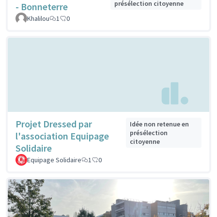
présélection citoyenne
- Bonneterre
Khalilou
1
0
Projet Dressed par
Idée non retenue en
présélection
l'association Equipage
citoyenne
Solidaire
Equipage Solidaire
1
0