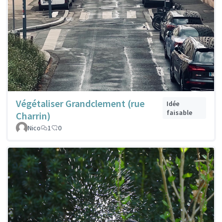
Végétaliser Grandclement (rue
Idée
faisable
Charrin)
Nico
1
0