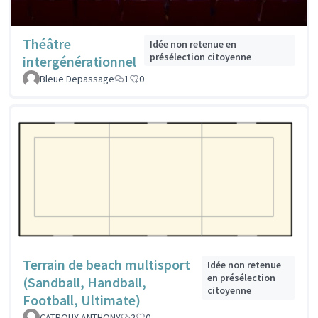
Théâtre
Idée non retenue en
présélection citoyenne
intergénérationnel
Bleue Depassage
1
0
Terrain de beach multisport
Idée non retenue
en présélection
(Sandball, Handball,
citoyenne
Football, Ultimate)
CATROUX ANTHONY
2
0