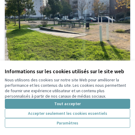
Informations sur les cookies utilisés sur le site web
Projet de réaménagement de la
Idée
Nous utilisons des cookies sur notre site Web pour améliorer la
faisable
place Germaine Tillion :
performance et les contenus du site. Les cookies nous permettent
de fournir une expérience utilisateur et un contenu plus
Redynamisons notre quartier !
personnalisés à partir de nos canaux de médias sociaux.
Forum réfugiés
1
0
Tout accepter
Accepter seulement les cookies essentiels
Paramètres