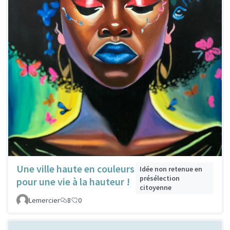
Une ville haute en couleurs
Idée non retenue en
présélection
pour une vie à la hauteur !
citoyenne
Lemercier
8
0