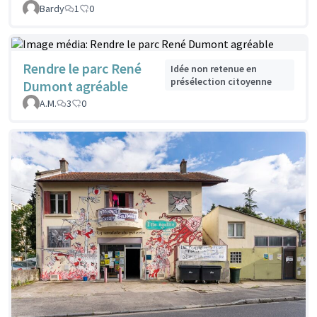
Bardy
1
0
Rendre le parc René
Idée non retenue en
présélection citoyenne
Dumont agréable
A.M.
3
0