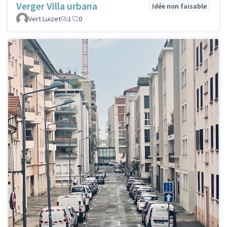
Verger Villa urbana
Idée non faisable
Vert Luizet
1
0