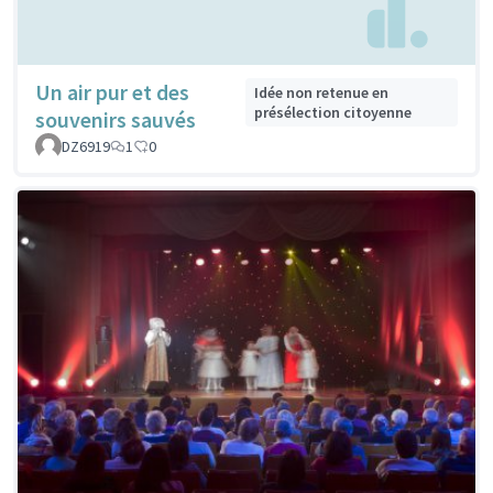
Un air pur et des
Idée non retenue en
présélection citoyenne
souvenirs sauvés
DZ6919
1
0