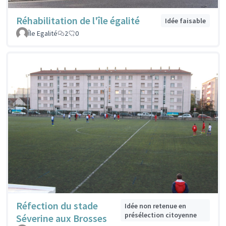
Réhabilitation de l'île égalité
Idée faisable
Île Egalité
2
0
Réfection du stade
Idée non retenue en
présélection citoyenne
Séverine aux Brosses