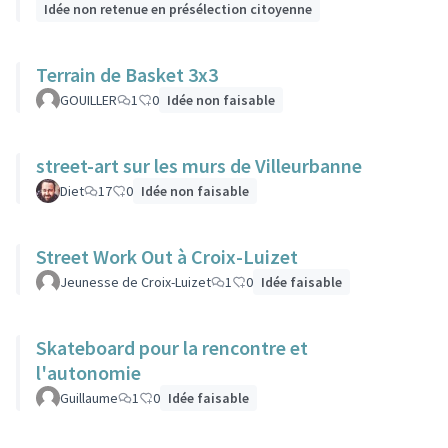
Idée non retenue en présélection citoyenne
Terrain de Basket 3x3
GOUILLER
1
0
Idée non faisable
street-art sur les murs de Villeurbanne
Diet
17
0
Idée non faisable
Street Work Out à Croix-Luizet
Jeunesse de Croix-Luizet
1
0
Idée faisable
Skateboard pour la rencontre et
l'autonomie
Guillaume
1
0
Idée faisable