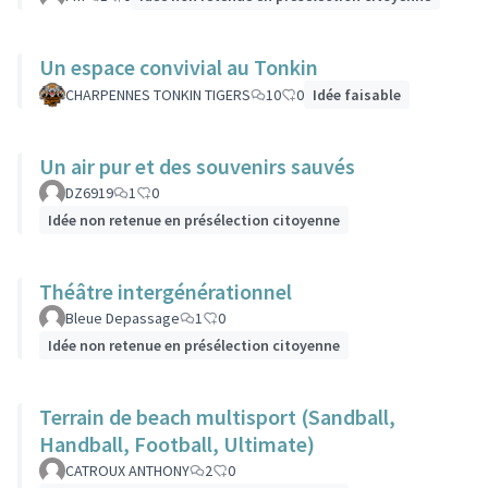
Un espace convivial au Tonkin
CHARPENNES TONKIN TIGERS
10
0
Idée faisable
Un air pur et des souvenirs sauvés
DZ6919
1
0
Idée non retenue en présélection citoyenne
Théâtre intergénérationnel
Bleue Depassage
1
0
Idée non retenue en présélection citoyenne
Terrain de beach multisport (Sandball,
Handball, Football, Ultimate)
CATROUX ANTHONY
2
0