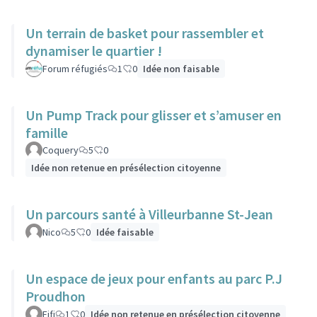
Un terrain de basket pour rassembler et
dynamiser le quartier !
Forum réfugiés
1
0
Idée non faisable
Un Pump Track pour glisser et s’amuser en
famille
Coquery
5
0
Idée non retenue en présélection citoyenne
Un parcours santé à Villeurbanne St-Jean
Nico
5
0
Idée faisable
Un espace de jeux pour enfants au parc P.J
Proudhon
Fifi
1
0
Idée non retenue en présélection citoyenne