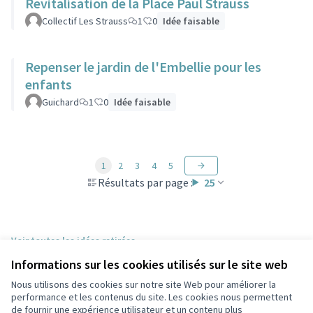
Revitalisation de la Place Paul Strauss
Collectif Les Strauss
1
0
Idée faisable
Repenser le jardin de l'Embellie pour les
enfants
Guichard
1
0
Idée faisable
1
2
3
4
5
Résultats par page :
25
Voir toutes les idées retirées
Informations sur les cookies utilisés sur le site web
Nous utilisons des cookies sur notre site Web pour améliorer la
Conditions d'utilisation
performance et les contenus du site. Les cookies nous permettent
Paramètres des cookies
de fournir une expérience utilisateur et un contenu plus
Participez Villeurbanne sur X
Participez Villeurbanne sur Facebook
Participez Villeurbanne sur Instagram
Participez Villeurbanne sur YouTube