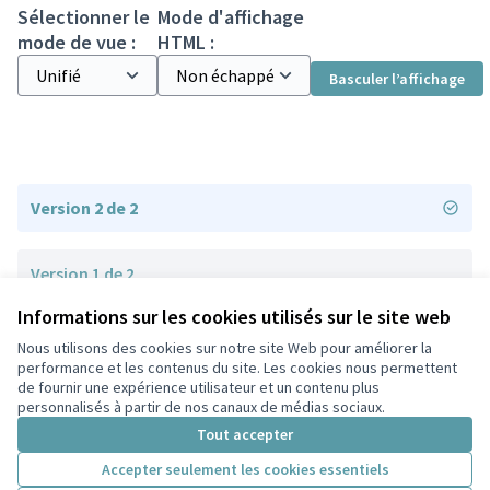
Sélectionner le
Mode d'affichage
mode de vue :
HTML :
Basculer l’affichage
Version 2 de 2
Version 1 de 2
Informations sur les cookies utilisés sur le site web
Nous utilisons des cookies sur notre site Web pour améliorer la
Conditions d'utilisation
performance et les contenus du site. Les cookies nous permettent
Paramètres des cookies
de fournir une expérience utilisateur et un contenu plus
Participez Villeurbanne sur X
Participez Villeurbanne sur Facebook
Participez Villeurbanne sur Instagram
Participez Villeurbanne sur YouTube
personnalisés à partir de nos canaux de médias sociaux.
(Lien externe)
(Lien externe)
(Lien externe)
(Lien externe)
Tout accepter
Accepter seulement les cookies essentiels