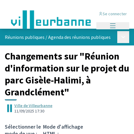
Se connecter
Menu princi
Menu p
Réunions publiques
/
Agenda des réunions publiques
Changements sur "Réunion
d'information sur le projet du
parc Gisèle-Halimi, à
Grandclément"
Ville de Villeurbanne
11/09/2025 17:30
Sélectionner le
Mode d'affichage
mode de vue :
HTML :