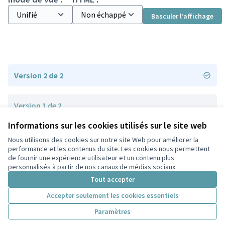
Basculer l’affichage
Version 2 de 2
Version 1 de 2
Informations sur les cookies utilisés sur le site web
Nous utilisons des cookies sur notre site Web pour améliorer la
Conditions d'utilisation
performance et les contenus du site. Les cookies nous permettent
Paramètres des cookies
de fournir une expérience utilisateur et un contenu plus
Participez Villeurbanne sur X
Participez Villeurbanne sur Facebook
Participez Villeurbanne sur Instagram
Participez Villeurbanne sur YouTube
personnalisés à partir de nos canaux de médias sociaux.
(Lien externe)
(Lien externe)
(Lien externe)
(Lien externe)
Tout accepter
Accepter seulement les cookies essentiels
Licence Cre
(Lien extern
Paramètres
(Lien externe)
Site réalisé grâce au
logiciel libre Decidim
.
(Lien externe)