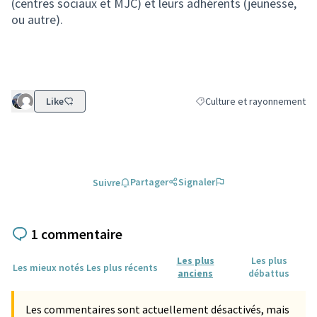
(centres sociaux et MJC) et leurs adhérents (jeunesse,
ou autre).
Like
Culture et rayonnement
Filtrer les résultats de la c
Partager
Signaler
Suivre
1 commentaire
Les plus
Les plus
Les mieux notés
Les plus récents
anciens
débattus
Les commentaires sont actuellement désactivés, mais