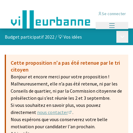
Se connecter
Menu princi
Menu p
Budget participatif 2022
/
💡 Vos idées
Cette proposition n'a pas été retenue par le tri
citoyen
Bonjour et encore merci pour votre proposition !
Malheureusement, elle n’a pas été retenue, ni par les
Conseils de quartier, ni par la Commission citoyenne de
présélection qui s’est réunie les 2 et 3 septembre.
Si vous souhaitez en savoir plus, vous pouvez
directement
nous contacter
.
(S'ouvre dans un nouvel onglet)
Nous espérons que vous conserverez votre belle
motivation pour candidater l'an prochain.