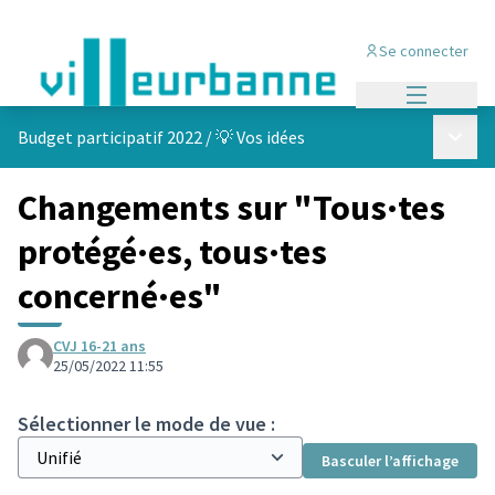
Se connecter
Menu princi
Menu p
Budget participatif 2022
/
💡 Vos idées
Changements sur "Tous·tes
protégé·es, tous·tes
concerné·es"
CVJ 16-21 ans
25/05/2022 11:55
Sélectionner le mode de vue :
Basculer l’affichage