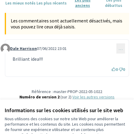
Les plus
Les plus
Les mieux notés
Les plus récents
anciens
débattus
Les commentaires sont actuellement désactivés, mais
vous pouvez lire ceux déjà saisis.
Dale Harrison
07/06/2022 23:01
…
Commentaire 1645
Brilliant idea!!!
0
0
Référence : master-PROP-2022-05-1022
Numéro de version 2
(sur 2)
voir les autres versions
Vérifiez l'empreinte numérique
Informations sur les cookies utilisés sur le site web
Nous utilisons des cookies sur notre site Web pour améliorer la
Conditions d'utilisation
performance et les contenus du site. Les cookies nous permettent
Paramètres des cookies
de fournir une expérience utilisateur et un contenu plus
Participez Villeurbanne sur X
Participez Villeurbanne sur Facebook
Participez Villeurbanne sur Instagram
Participez Villeurbanne sur YouTube