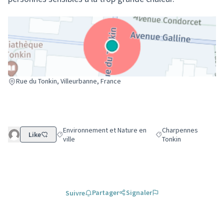
(Lien externe)
Rue du Tonkin, Villeurbanne, France
Environnement et Nature en
Charpennes
Like
Filtrer les résultats de la catégorie : Environnement et N
Filtrer les résultats p
ville
Tonkin
Partager
Signaler
Suivre