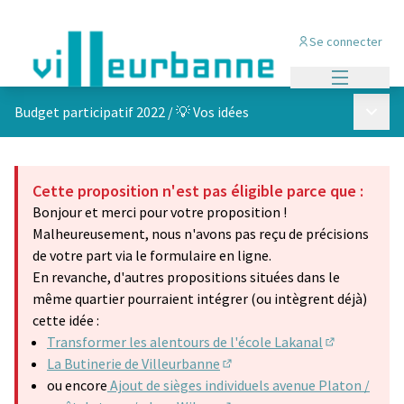
Se connecter
Menu princi
Menu p
Budget participatif 2022
/
💡 Vos idées
Cette proposition n'est pas éligible parce que :
Bonjour et merci pour votre proposition !
Malheureusement, nous n'avons pas reçu de précisions
de votre part via le formulaire en ligne.
En revanche, d'autres propositions situées dans le
même quartier pourraient intégrer (ou intègrent déjà)
cette idée :
Transformer les alentours de l'école Lakanal
(S'ouvre dan
La Butinerie de Villeurbanne
(S'ouvre dans un nouvel ongle
ou encore
Ajout de sièges individuels avenue Platon /