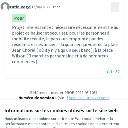
tutin-vogel
15/06/2022 16:22
…
Commentaire 1777
Pour
Projet interessant et nécessaire nécessairement lié au
projet de baliser et securiser, pour les personnes à
mobilité réduite, le parcours emprunté par des
résidents et des anciens du quartier qui vont de la place
Jean Chorel ( où il y n'y a qu'un seul banc ), à la place
Wilson ( 3 marchés par semaine et à de nombreux
commerces ).
1
0
Référence : master-PROP-2022-05-1051
Numéro de version 1
(sur 1)
voir les autres versions
Vérifiez l'empreinte numérique
Informations sur les cookies utilisés sur le site web
Nous utilisons des cookies sur notre site Web pour améliorer la
Conditions d'utilisation
performance et les contenus du site. Les cookies nous permettent
Paramètres des cookies