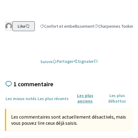
Like
Confort et embellissement
Charpennes Tonkin
Filtrer les résultats de la catégorie : Confort et emb
Filtrer les résultats po
Partager
Signaler
Suivre
1 commentaire
Les plus
Les plus
Les mieux notés
Les plus récents
anciens
débattus
Les commentaires sont actuellement désactivés, mais
vous pouvez lire ceux déjà saisis.