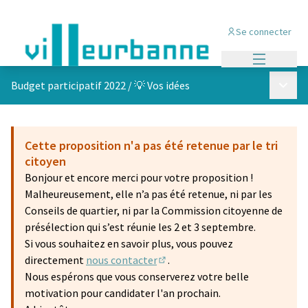
Se connecter
Menu princi
Menu p
Budget participatif 2022
/
💡 Vos idées
Cette proposition n'a pas été retenue par le tri
citoyen
Bonjour et encore merci pour votre proposition !
Malheureusement, elle n’a pas été retenue, ni par les
Conseils de quartier, ni par la Commission citoyenne de
présélection qui s’est réunie les 2 et 3 septembre.
Si vous souhaitez en savoir plus, vous pouvez
directement
nous contacter
.
(S'ouvre dans un nouvel onglet)
Nous espérons que vous conserverez votre belle
motivation pour candidater l'an prochain.