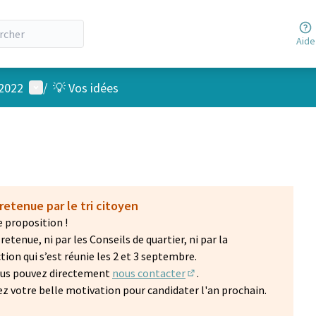
Aide
Menu utilisateur
 2022
/
💡 Vos idées
retenue par le tri citoyen
 proposition !
etenue, ni par les Conseils de quartier, ni par la
on qui s’est réunie les 2 et 3 septembre.
vous pouvez directement
nous contacter
.
(S'ouvre dans un nouvel on
z votre belle motivation pour candidater l'an prochain.