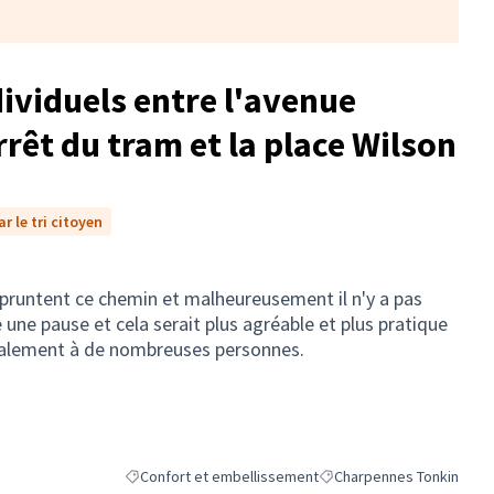
dividuels entre l'avenue
rrêt du tram et la place Wilson
r le tri citoyen
untent ce chemin et malheureusement il n'y a pas
e une pause et cela serait plus agréable et plus pratique
également à de nombreuses personnes.
Confort et embellissement
Charpennes Tonkin
Filtrer les résultats de la catégorie : Confort et embell
Filtrer les résultats pour 