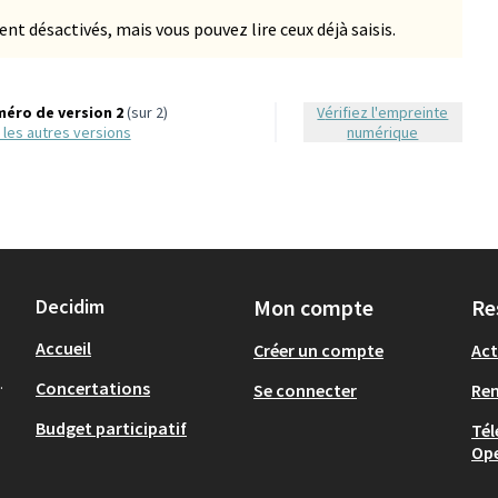
 désactivés, mais vous pouvez lire ceux déjà saisis.
éro de version 2
(sur 2)
Vérifiez l'empreinte
ir les autres versions
numérique
Decidim
Mon compte
Re
Accueil
Créer un compte
Act
.
Concertations
Se connecter
Re
Budget participatif
Tél
Op