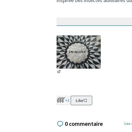
inspirée des insectes auxiliaires du
(Lien externe)
+1
Like
0 commentaire
Les