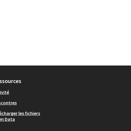
ssources
ivité
ncontres
écharger les fichiers
en Data