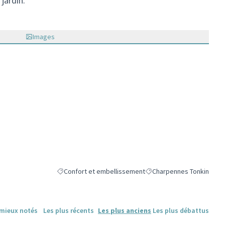
 jardin.
Images
Confort et embellissement
Charpennes Tonkin
Filtrer les résultats de la catégorie : Confort et embell
Filtrer les résultats pour 
 mieux notés
Les plus récents
Les plus anciens
Les plus débattus