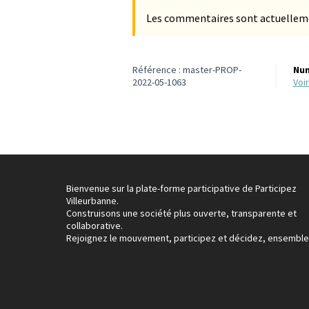
Les commentaires sont actuellement
Référence : master-PROP-
Num
2022-05-1063
vo
Bienvenue sur la plate-forme participative de Participez
Villeurbanne.
Construisons une société plus ouverte, transparente et
collaborative.
Rejoignez le mouvement, participez et décidez, ensemble