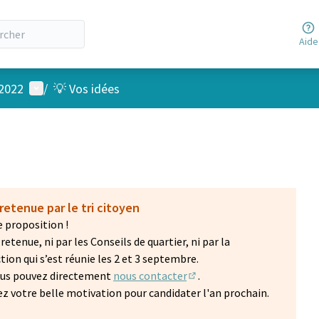
Aide
Menu utilisateur
 2022
/
💡 Vos idées
retenue par le tri citoyen
 proposition !
etenue, ni par les Conseils de quartier, ni par la
on qui s’est réunie les 2 et 3 septembre.
vous pouvez directement
nous contacter
.
(S'ouvre dans un nouvel on
z votre belle motivation pour candidater l'an prochain.