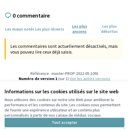
0 commentaire
Les plus
Les plus
Les mieux notés
Les plus récents
anciens
débattus
Les commentaires sont actuellement désactivés, mais
vous pouvez lire ceux déjà saisis.
Référence : master-PROP-2022-05-1091
Numéro de version 1
(sur 1)
voir les autres versions
Vérifiez l'empreinte numérique
Informations sur les cookies utilisés sur le site web
Nous utilisons des cookies sur notre site Web pour améliorer la
Conditions d'utilisation
performance et les contenus du site. Les cookies nous permettent
Paramètres des cookies
de fournir une expérience utilisateur et un contenu plus
Participez Villeurbanne sur X
Participez Villeurbanne sur Facebook
Participez Villeurbanne sur Instagram
Participez Villeurbanne sur YouTube
personnalisés à partir de nos canaux de médias sociaux.
(Lien externe)
(Lien externe)
(Lien externe)
(Lien externe)
Tout accepter