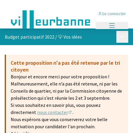
Se connecter
Menu princi
Menu p
Budget participatif 2022
/
💡 Vos idées
Cette proposition n'a pas été retenue par le tri
citoyen
Bonjour et encore merci pour votre proposition !
Malheureusement, elle n’a pas été retenue, ni par les
Conseils de quartier, ni par la Commission citoyenne de
présélection qui s’est réunie les 2 et 3 septembre.
Si vous souhaitez en savoir plus, vous pouvez
directement
nous contacter
.
(S'ouvre dans un nouvel onglet)
Nous espérons que vous conserverez votre belle
motivation pour candidater l'an prochain.