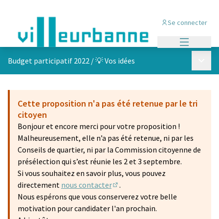
Se connecter
Menu princi
Menu p
Budget participatif 2022
/
💡 Vos idées
Cette proposition n'a pas été retenue par le tri
citoyen
Bonjour et encore merci pour votre proposition !
Malheureusement, elle n’a pas été retenue, ni par les
Conseils de quartier, ni par la Commission citoyenne de
présélection qui s’est réunie les 2 et 3 septembre.
Si vous souhaitez en savoir plus, vous pouvez
directement
nous contacter
.
(S'ouvre dans un nouvel onglet)
Nous espérons que vous conserverez votre belle
motivation pour candidater l'an prochain.