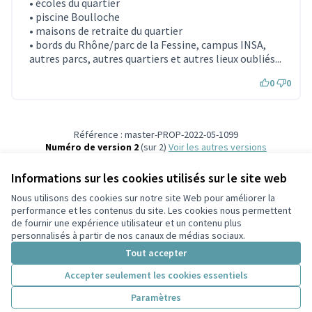
• écoles du quartier
• piscine Boulloche
• maisons de retraite du quartier
• bords du Rhône/parc de la Fessine, campus INSA,
autres parcs, autres quartiers et autres lieux oubliés...
0
0
Référence : master-PROP-2022-05-1099
Numéro de version 2
(sur 2)
voir les autres versions
Vérifiez l'empreinte numérique
Informations sur les cookies utilisés sur le site web
Nous utilisons des cookies sur notre site Web pour améliorer la
Conditions d'utilisation
performance et les contenus du site. Les cookies nous permettent
Paramètres des cookies
de fournir une expérience utilisateur et un contenu plus
Participez Villeurbanne sur X
Participez Villeurbanne sur Facebook
Participez Villeurbanne sur Instagram
Participez Villeurbanne sur YouTube
personnalisés à partir de nos canaux de médias sociaux.
(Lien externe)
(Lien externe)
(Lien externe)
(Lien externe)
Tout accepter
Accepter seulement les cookies essentiels
Licence Cre
(Lien extern
Paramètres
(Lien externe)
Site réalisé grâce au
logiciel libre Decidim
.