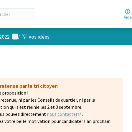
Aide
Menu utilisateur
 2022
/
💡 Vos idées
retenue par le tri citoyen
 proposition !
etenue, ni par les Conseils de quartier, ni par la
on qui s’est réunie les 2 et 3 septembre.
vous pouvez directement
nous contacter
.
(S'ouvre dans un nouvel on
z votre belle motivation pour candidater l'an prochain.