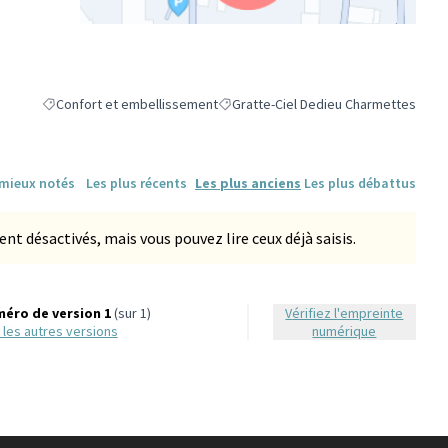
(Lien externe)
Confort et embellissement
Gratte-Ciel Dedieu Charmettes
Filtrer les résultats de la catégorie : Confort et embellissement
Filtrer les résultats pour le secteur :
 mieux notés
Les plus récents
Les plus anciens
Les plus débattus
 désactivés, mais vous pouvez lire ceux déjà saisis.
éro de version 1
(sur 1)
Vérifiez l'empreinte
ir les autres versions
numérique