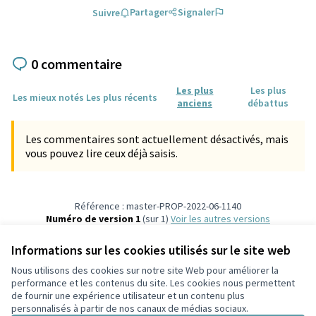
Partager
Signaler
Suivre
0 commentaire
Les plus
Les plus
Les mieux notés
Les plus récents
anciens
débattus
Les commentaires sont actuellement désactivés, mais
vous pouvez lire ceux déjà saisis.
Référence : master-PROP-2022-06-1140
Numéro de version 1
(sur 1)
voir les autres versions
Vérifiez l'empreinte numérique
Informations sur les cookies utilisés sur le site web
Nous utilisons des cookies sur notre site Web pour améliorer la
Conditions d'utilisation
performance et les contenus du site. Les cookies nous permettent
Paramètres des cookies
de fournir une expérience utilisateur et un contenu plus
Participez Villeurbanne sur X
Participez Villeurbanne sur Facebook
Participez Villeurbanne sur Instagram
Participez Villeurbanne sur YouTube
personnalisés à partir de nos canaux de médias sociaux.