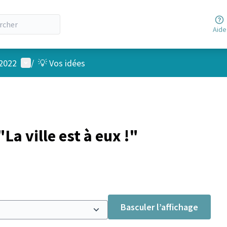
Aide
Menu utilisateur
 2022
/
💡 Vos idées
a ville est à eux !"
Basculer l’affichage