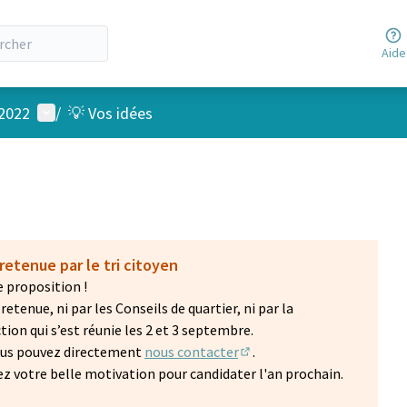
Aide
Menu utilisateur
 2022
/
💡 Vos idées
retenue par le tri citoyen
 proposition !
etenue, ni par les Conseils de quartier, ni par la
on qui s’est réunie les 2 et 3 septembre.
vous pouvez directement
nous contacter
.
(S'ouvre dans un nouvel on
z votre belle motivation pour candidater l'an prochain.