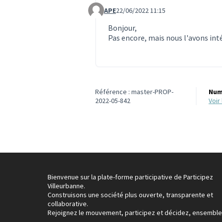
APE
22/06/2022 11:15
Commentaire 1862 (réponse au commen
Bonjour,
Pas encore, mais nous l'avons int
Référence : master-PROP-
Num
2022-05-842
voi
Bienvenue sur la plate-forme participative de Participez
Villeurbanne.
Construisons une société plus ouverte, transparente et
collaborative.
Rejoignez le mouvement, participez et décidez, ensemble