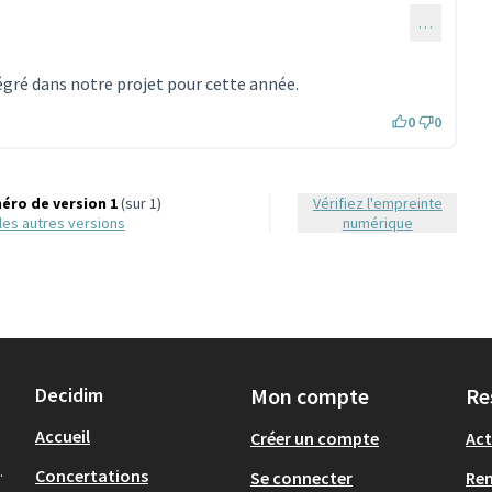
…
taire 1860)
égré dans notre projet pour cette année.
0
0
éro de version 1
(sur 1)
Vérifiez l'empreinte
r les autres versions
numérique
Decidim
Mon compte
Re
Accueil
Créer un compte
Act
.
Concertations
Se connecter
Re