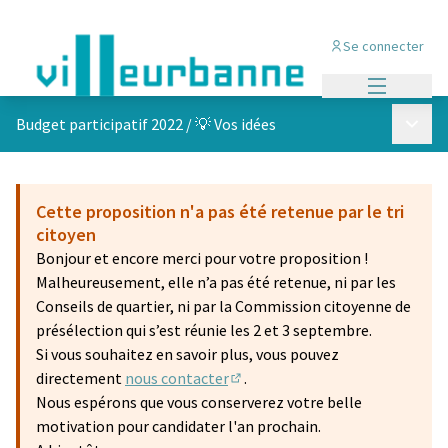
Se connecter
Menu princi
Menu p
Budget participatif 2022
/
💡 Vos idées
Cette proposition n'a pas été retenue par le tri
citoyen
Bonjour et encore merci pour votre proposition !
Malheureusement, elle n’a pas été retenue, ni par les
Conseils de quartier, ni par la Commission citoyenne de
présélection qui s’est réunie les 2 et 3 septembre.
Si vous souhaitez en savoir plus, vous pouvez
directement
nous contacter
.
(S'ouvre dans un nouvel onglet)
Nous espérons que vous conserverez votre belle
motivation pour candidater l'an prochain.