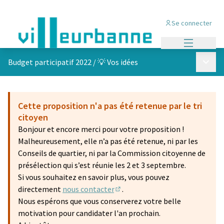
Se connecter
Menu princi
Menu p
Budget participatif 2022
/
💡 Vos idées
Cette proposition n'a pas été retenue par le tri
citoyen
Bonjour et encore merci pour votre proposition !
Malheureusement, elle n’a pas été retenue, ni par les
Conseils de quartier, ni par la Commission citoyenne de
présélection qui s’est réunie les 2 et 3 septembre.
Si vous souhaitez en savoir plus, vous pouvez
directement
nous contacter
.
(S'ouvre dans un nouvel onglet)
Nous espérons que vous conserverez votre belle
motivation pour candidater l'an prochain.