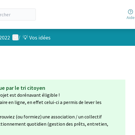
Aide
Menu utilisateur
 2022
/
💡 Vos idées
e par le tri citoyen
rojet est dorénavant éligible !
re en ligne, en effet celui-ci a permis de lever les
trouviez (ou formiez) une association / un collectif
ctionnement quotidien (gestion des prêts, entretien,