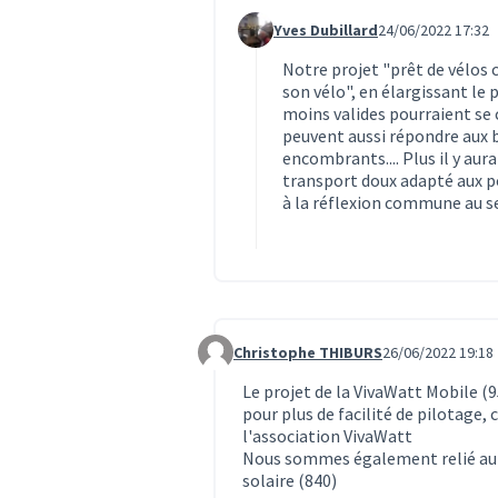
Yves Dubillard
24/06/2022 17:32
Commentaire 1911 (réponse au c
Notre projet "prêt de vélos 
son vélo", en élargissant le 
moins valides pourraient se 
peuvent aussi répondre aux b
encombrants.... Plus il y aura 
transport doux adapté aux p
à la réflexion commune au se
Christophe THIBURS
26/06/2022 19:18
Commentaire 1914
Le projet de la VivaWatt Mobile (9
pour plus de facilité de pilotage,
l'association VivaWatt
Nous sommes également relié au pr
solaire (840)