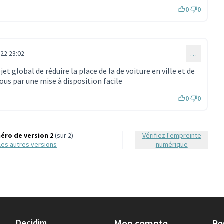
0
0
22 23:02
…
jet global de réduire la place de la de voiture en ville et de
tous par une mise à disposition facile
0
0
éro de version 2
(sur 2)
Vérifiez l'empreinte
r les autres versions
numérique
Decidim
Mon compte
Re