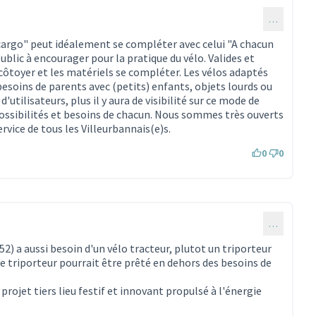
…
ommentaire 1909)
cargo" peut idéalement se compléter avec celui "A chacun
public à encourager pour la pratique du vélo. Valides et
côtoyer et les matériels se compléter. Les vélos adaptés
esoins de parents avec (petits) enfants, objets lourds ou
d'utilisateurs, plus il y aura de visibilité sur ce mode de
ossibilités et besoins de chacun. Nous sommes très ouverts
rvice de tous les Villeurbannais(e)s.
0
0
…
52) a aussi besoin d'un vélo tracteur, plutot un triporteur
 ce triporteur pourrait être prêté en dehors des besoins de
ojet tiers lieu festif et innovant propulsé à l'énergie