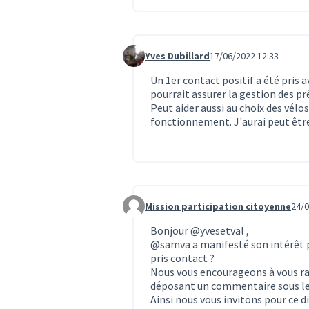
Yves Dubillard
17/06/2022 12:33
Commentaire 1823
Un 1er contact positif a été pris 
pourrait assurer la gestion des pr
Peut aider aussi au choix des vélos
fonctionnement. J'aurai peut être
Mission participation citoyenne
24/0
Commentaire 1889
Bonjour
@yvesetval
,
@samva
a manifesté son intérêt p
pris contact ?
Nous vous encourageons à vous ra
déposant un commentaire sous leu
Ainsi nous vous invitons pour ce d