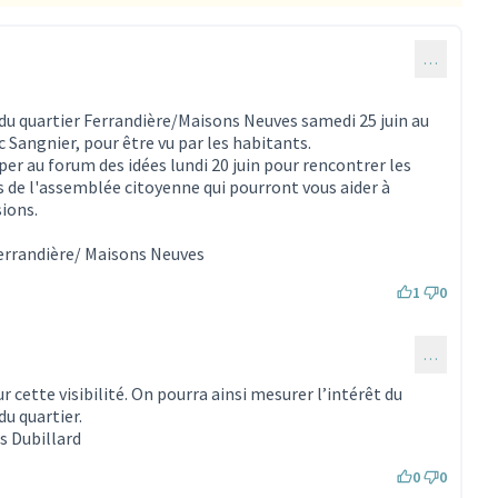
…
e du quartier Ferrandière/Maisons Neuves samedi 25 juin au
 Sangnier, pour être vu par les habitants.
er au forum des idées lundi 20 juin pour rencontrer les
s de l'assemblée citoyenne qui pourront vous aider à
sions.
Ferrandière/ Maisons Neuves
1
0
…
ommentaire 1822)
 cette visibilité. On pourra ainsi mesurer l’intérêt du
du quartier.
s Dubillard
0
0