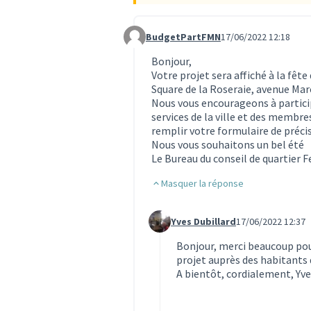
BudgetPartFMN
17/06/2022 12:18
Commentaire 1822
Bonjour,
Votre projet sera affiché à la fêt
Square de la Roseraie, avenue Marc
Nous vous encourageons à particip
services de la ville et des membre
remplir votre formulaire de préci
Nous vous souhaitons un bel été
Le Bureau du conseil de quartier 
Masquer la réponse
Yves Dubillard
17/06/2022 12:37
Commentaire 1826 (réponse au c
Bonjour, merci beaucoup pour
projet auprès des habitants 
A bientôt, cordialement, Yve