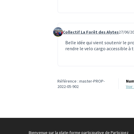
Collectif La Forêt des Alytes
27/06/20
Commentaire 1921
Belle idée qui vient soutenir le pro
rendre le velo cargo accessible à 
Référence : master-PROP-
Num
2022-05-902
voi
Bienvenue sur la plate-forme participative de Participez