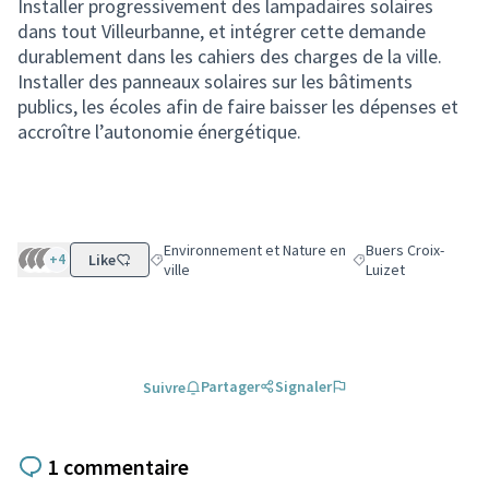
Installer progressivement des lampadaires solaires
dans tout Villeurbanne, et intégrer cette demande
durablement dans les cahiers des charges de la ville.
Installer des panneaux solaires sur les bâtiments
publics, les écoles afin de faire baisser les dépenses et
accroître l’autonomie énergétique.
Environnement et Nature en
Buers Croix-
+4
Like
Filtrer les résultats de la catégorie : Environnement 
Filtrer les résultats 
ville
Luizet
Partager
Signaler
Suivre
1 commentaire