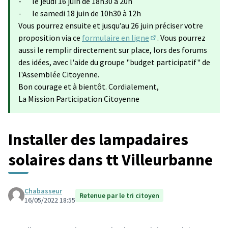
- le jeudi 16 juin de 18h30 à 20h
- le samedi 18 juin de 10h30 à 12h
Vous pourrez ensuite et jusqu’au 26 juin préciser votre
proposition via ce
formulaire en ligne
. Vous pourrez
(Lien externe)
aussi le remplir directement sur place, lors des forums
des idées, avec l'aide du groupe "budget participatif" de
l'Assemblée Citoyenne.
Bon courage et à bientôt. Cordialement,
La Mission Participation Citoyenne
Installer des lampadaires
solaires dans tt Villeurbanne
Chabasseur
Retenue par le tri citoyen
16/05/2022 18:55